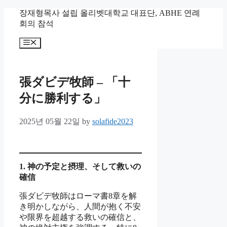
Skip
장재형목사 설립 올리벳대학교 대표단, ABHE 연례
to
회의 참석
content
Menu
張ダビデ牧師 – 「十
分に勝利する」
2025년 05월 22일
by
solafide2023
1.
神の予定と
摂
理、そして救いの
確信
張ダビデ牧師はローマ書8章を解
き明かしながら、人間が抱く不安
や限界を超越する救いの確信と、