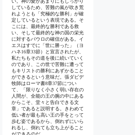
い。神の愛があまりにもしっかり
しているため、苦難の嵐が吹き荒
れようとも「究極的な勝利」が確
定しているという表現である。そ
こには、最終的な勝利である救
い、そして最終的な神の国の栄光
に対するパウロの確信がある。イ
エスはすでに「世に勝った」（ヨ
ハネ16章33節）と宣言されたが、
私たちもその道を後に続いていく
のであり、この世で苦難に遭って
もキリストの勝利にあずかること
ができるという意味だ。張ダビデ
牧師はローマ書8章37節につい
て、「限りなく小さく弱い存在の
人間が、全能の王の腕の中にある
からこそ、堂々と告白できる文
章」であると説明する。きわめて
低い者が最も高い王の手をとって
歩む姿であるから、倒れずにいら
れるし、倒れても立ち上がること
ができるのだ。