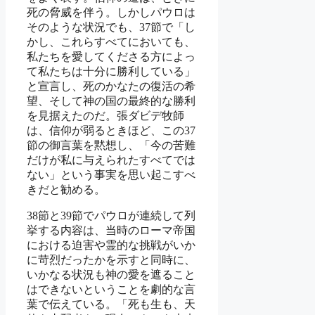
死の脅威を伴う。しかしパウロは
そのような状況でも、37節で「し
かし、これらすべてにおいても、
私たちを愛してくださる方によっ
て私たちは十分に勝利している」
と宣言し、死のかなたの復活の希
望、そして神の国の最終的な勝利
を見据えたのだ。張ダビデ牧師
は、信仰が弱るときほど、この37
節の御言葉を黙想し、「今の苦難
だけが私に与えられたすべてでは
ない」という事実を思い起こすべ
きだと勧める。
38節と39節でパウロが連続して列
挙する内容は、当時のローマ帝国
における迫害や霊的な挑戦がいか
に苛烈だったかを示すと同時に、
いかなる状況も神の愛を遮ること
はできないということを劇的な言
葉で伝えている。「死も生も、天