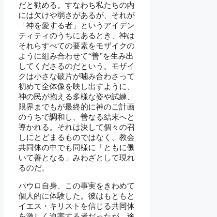
だと勧める。すなわち私たちの内
には欠けや弱さがあるが、それが
「神を愛する者」というアイデン
ティティのうちにあるとき、神は
それらすべての要素をモザイクの
ように組み合わせて“善”を生み出
してくださるのだという。モザイ
クは小さな破片が噛み合わさって
初めて全体像を映し出すように、
神の民が抱える多様な姿や試練、
限界までもが最終的に神のご計画
のうちで調和し、善なる結末へと
導かれる。それは決して個々の召
しにとどまるものではなく、教会
共同体の中でも同様に「ともに働
いて善となる」みわざとして現れ
るのだ。
パウロ自身、この事実をきわめて
個人的に体験した。彼はもともと
イエス・キリストを信じる共同体
を激しく迫害する者だったが、途