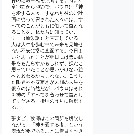
神の絶対主権を強調する。特に8
章28節から30節で、パウロは「神
を愛する人々、すなわち神のご計
画に従って召された人々には、す
べてのことがともに働いて益とな
ることを、私たちは知っていま
す」（新改訳）と宣言している。
人は人生を歩む中で未来を見通せ
ない不安に常に直面する。今日よ
いと思ったことが明日には悪い結
果をもたらすかもしれず、損だと
思っていたことが思いがけない益
へと変わるかもしれない。こうし
た限界や不安定さが人間の人生を
覆うのは当然だが、パウロはそれ
を神の「すべてを合わせて益とし
てくださる」摂理のうちに解釈す
る。
張ダビデ牧師はこの箇所を解説し
ながら、「神を愛する者」という
表現が要であることに着目すべき