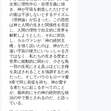
次第に理性中心・合理主義に傾
き、神が宇宙を創造しただけでそ
の後は干渉しないとするデイズム
（理神論）が広まった。この思想
は神と人間の生きた関係性を否定
し、人間の理性で自立的に世界を
解釈しようとした。それに対抗
し、カルヴァンが「神の絶対主
権」を強く説いたのは、神がただ
遠い宇宙の彼方にいらっしゃる方
ではなく、私たちの生きる歴史と
世界に能動的に関わり、小さな鳥
一羽の生死にさえ及ぶほどに主権
を及ぼされることを強調するため
だった。そしてパウロもローマ書
8章で同じ前提を持ち、神が愛す
る者たちに起こるすべてのこと
が、最終的にその神の絶対的な統
治の中で善とされるのだ、と語っ
ている。