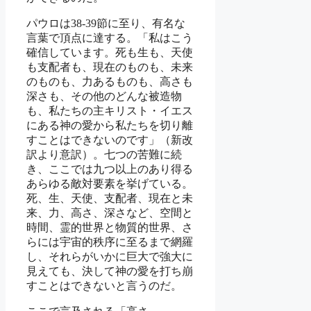
パウロは38-39節に至り、有名な
言葉で頂点に達する。「私はこう
確信しています。死も生も、天使
も支配者も、現在のものも、未来
のものも、力あるものも、高さも
深さも、その他のどんな被造物
も、私たちの主キリスト・イエス
にある神の愛から私たちを切り離
すことはできないのです」（新改
訳より意訳）。七つの苦難に続
き、ここでは九つ以上のあり得る
あらゆる敵対要素を挙げている。
死、生、天使、支配者、現在と未
来、力、高さ、深さなど、空間と
時間、霊的世界と物質的世界、さ
らには宇宙的秩序に至るまで網羅
し、それらがいかに巨大で強大に
見えても、決して神の愛を打ち崩
すことはできないと言うのだ。