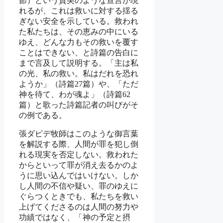
節）という賛美のような宣言が現
れるが、これは救いに対する揺る
ぎない安全を示している。救われ
た私たちは、その恵みの中にいる
ゆえ、どんな力もその救いを覆す
ことはできない、と詩篇の告白に
まで言及して説明する。「主は私
の光、私の救い。私はだれを恐れ
ようか」（詩篇27篇）や、「ただ
神を待て、わが魂よ」（詩篇62
篇）と歌った詩篇記者の叫びがそ
の例である。
張ダビデ牧師はこのような御言葉
を解説する際、人間が罪を犯し倒
れる現実を否定しない。救われた
からといって罪が消え去るかのよ
うに思い込んではいけない。しか
し人間の不信や疑い、罪のゆえに
ぐらつくときでも、私たちを救い
上げてくださるのは人間の努力や
功績ではなく、「神の予定と摂