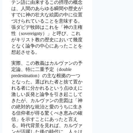
テン語に由来するこの摂理の概念
は、人間のあらゆる瞬間や歴史が
すでに神の壮大な絵図の中に位置
づけられていることを意味する。
張ダビデ牧師はこれを「神の主権
性（sovereignty）」と呼び、これ
がキリスト教の歴史において幾度
となく論争の中心にあったことを
想起させる。
実際、この教義はカルヴァンの予
定論、特に二重予定（double
predestination）の主な根拠の一つ
となった。選ばれた者と捨て置か
れる者に分かれるという点ゆえに
激しい反発と論争を引き起こして
きたが、カルヴァンの意図は「神
の絶対的な統治と愛のうちに生き
る信仰者が得る驚くべき恵みの確
信」を示すことにあったと言え
る。時代背景を見れば、カルヴァ
ンが活躍した後の時代に、人々は