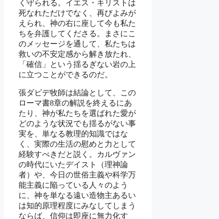
く守られる。イエス・キリストは
死なれただけでなく、再びよみが
えられ、神の右に座して今も私た
ちを弁護してくださる。まさにこ
のメッセージを通して、私たちは
救いの不安定感から解き放たれ、
「確信」という揺るぎない岩の上
に立つことができるのだ。
張ダビデ牧師は結論として、この
ローマ書8章の解説を終えるにあ
たり、神が私たちを選ばれた愛が
どのような状況でも揺るがない事
実を、単なる教理的知識ではな
く、実際の生活の慰めと力として
経験すべきだと説く。カルヴァン
の時代にいたデイスト（理神論
者）や、今日の世俗主義や科学万
能主義に陥っている人々のよう
に、神を単なる遠い造物主あるい
は知的原理程度にみなしてしまう
ならば、信仰は即座に無力化す