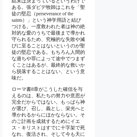
結末は決まっているというわけで
ある。張ダビデ牧師はこれを「聖
徒の堅忍（perseverance of the
saints）」という神学用語と結び
つける。一度救われた者は神の絶
対的な愛のうちで最後まで導かれ
守られるため、究極的な失敗や滅
びに至ることはないというのが聖
徒の堅忍である。もちろん人間的
な過ちや罪によって途中でつまず
くことはあるが、最終的な救いか
ら脱落することはない、という意
味だ。
ローマ書8章がこうした確信を与
えるのは、私たちの努力や意思が
完全だからではない。もっぱら神
が選び、召し、義とし、栄光へと
導かれるからにほかならない。そ
のご計画を成就するためにイエ
ス・キリストはすでに十字架で死
なれ、復活され、そして今も天に