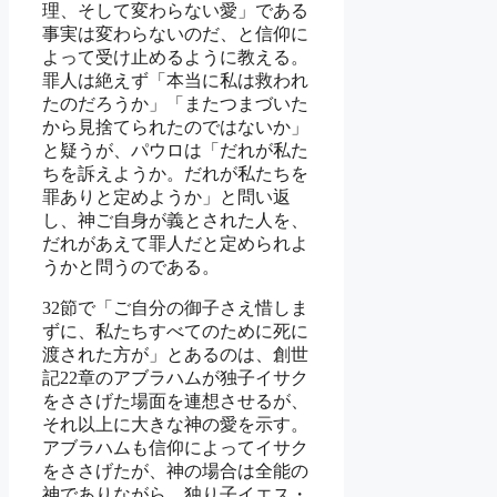
理、そして変わらない愛」である
事実は変わらないのだ、と信仰に
よって受け止めるように教える。
罪人は絶えず「本当に私は救われ
たのだろうか」「またつまづいた
から見捨てられたのではないか」
と疑うが、パウロは「だれが私た
ちを訴えようか。だれが私たちを
罪ありと定めようか」と問い返
し、神ご自身が義とされた人を、
だれがあえて罪人だと定められよ
うかと問うのである。
32節で「ご自分の御子さえ惜しま
ずに、私たちすべてのために死に
渡された方が」とあるのは、創世
記22章のアブラハムが独子イサク
をささげた場面を連想させるが、
それ以上に大きな神の愛を示す。
アブラハムも信仰によってイサク
をささげたが、神の場合は全能の
神でありながら、独り子イエス・