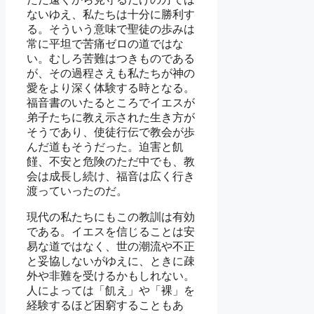
ないゆえ、私たちは十分に勝利す
る。そういう意味で聖徒の歩みは
常に平坦で苦痛ゼロの道ではな
い。むしろ苦難はつきものである
が、その過程さえも私たちが神の
愛をより深く体験する時となる。
福音書のいたるところでイエスが
弟子たちに教え示された生き方が
そうであり、使徒行伝で教会が歩
んだ道もそうだった。迫害と飢
饉、不安と危険のただ中でも、教
会は成長し続け、福音は広く行き
渡っていったのだ。
現代の私たちにもこの教訓は有効
である。イエスを信じることは安
易な道ではなく、世の潮流や不正
と妥協しないがゆえに、ときに疎
外や非難を受けるかもしれない。
人によっては「飢え」や「裸」を
経験するほど困窮することもあ