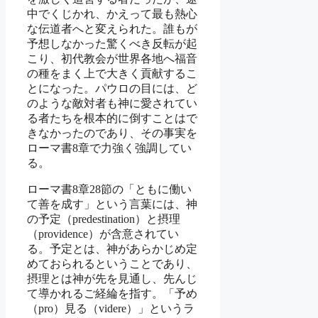
中でくじかれ、かえって最も熱心
な伝道者へと変えられた。誰もが
予想しなかった驚くべき反転が起
こり、初代教会が世界各地へ福音
の種をまく上で大きく貢献するこ
とになった。パウロの目には、ど
のような敵対者も神に愛されてい
る者たちを根本的に倒すことはで
きなかったのであり、その事実を
ローマ書8章で力強く強調してい
る。
ローマ書8章28節の「ともに働い
て善を成す」という言葉には、神
の予定（predestination）と摂理
（providence）が含意されてい
る。予定とは、神があらかじめ定
めておられるということであり、
摂理とは神が先を見通し、先んじ
て導かれるご経綸を指す。「予め
（pro）見る（videre）」というラ