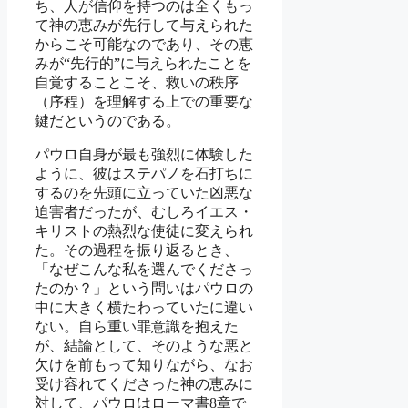
ち、人が信仰を持つのは全くもっ
て神の恵みが先行して与えられた
からこそ可能なのであり、その恵
みが“先行的”に与えられたことを
自覚することこそ、救いの秩序
（序程）を理解する上での重要な
鍵だというのである。
パウロ自身が最も強烈に体験した
ように、彼はステパノを石打ちに
するのを先頭に立っていた凶悪な
迫害者だったが、むしろイエス・
キリストの熱烈な使徒に変えられ
た。その過程を振り返るとき、
「なぜこんな私を選んでくださっ
たのか？」という問いはパウロの
中に大きく横たわっていたに違い
ない。自ら重い罪意識を抱えた
が、結論として、そのような悪と
欠けを前もって知りながら、なお
受け容れてくださった神の恵みに
対して、パウロはローマ書8章で