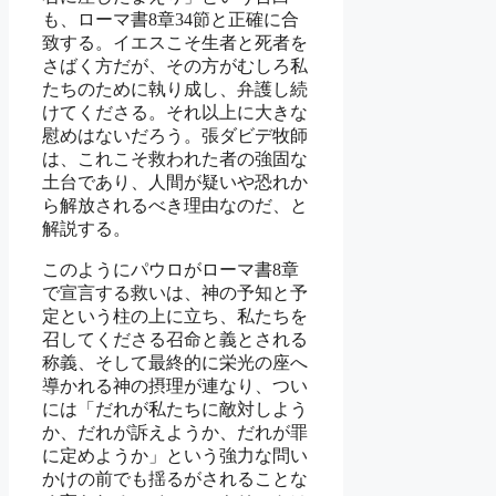
も、ローマ書8章34節と正確に合
致する。イエスこそ生者と死者を
さばく方だが、その方がむしろ私
たちのために執り成し、弁護し続
けてくださる。それ以上に大きな
慰めはないだろう。張ダビデ牧師
は、これこそ救われた者の強固な
土台であり、人間が疑いや恐れか
ら解放されるべき理由なのだ、と
解説する。
このようにパウロがローマ書8章
で宣言する救いは、神の予知と予
定という柱の上に立ち、私たちを
召してくださる召命と義とされる
称義、そして最終的に栄光の座へ
導かれる神の摂理が連なり、つい
には「だれが私たちに敵対しよう
か、だれが訴えようか、だれが罪
に定めようか」という強力な問い
かけの前でも揺るがされることな