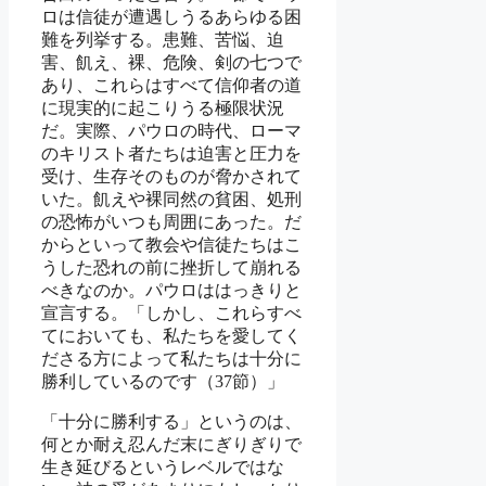
ロは信徒が遭遇しうるあらゆる困
難を列挙する。患難、苦悩、迫
害、飢え、裸、危険、剣の七つで
あり、これらはすべて信仰者の道
に現実的に起こりうる極限状況
だ。実際、パウロの時代、ローマ
のキリスト者たちは迫害と圧力を
受け、生存そのものが脅かされて
いた。飢えや裸同然の貧困、処刑
の恐怖がいつも周囲にあった。だ
からといって教会や信徒たちはこ
うした恐れの前に挫折して崩れる
べきなのか。パウロははっきりと
宣言する。「しかし、これらすべ
てにおいても、私たちを愛してく
ださる方によって私たちは十分に
勝利しているのです（37節）」
「十分に勝利する」というのは、
何とか耐え忍んだ末にぎりぎりで
生き延びるというレベルではな