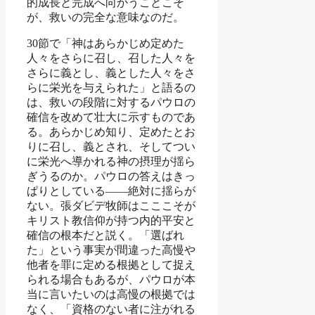
的成長と完成へ向かうことこそ
が、救いの完全な意味なのだ。
30節で「神はあらかじめ定めた
人々をさらに召し、召した人々を
さらに義とし、義とした人々をさ
らに栄光を与えられた」と語るの
は、救いの段階に対するパウロの
確信を改めて壮大に示すものであ
る。あらかじめ知り、定めたとお
りに召し、義とされ、そしてつい
に栄光へ導かれる神の摂理が揺ら
ぎうるのか。パウロの答えはきっ
ぱりとしている——絶対に揺らが
ない。張ダビデ牧師はこここそが
キリスト教信仰が持つ内的平安と
確信の根本だと説く。「選ばれ
た」という事実が間違った高慢や
他者を罪に定める根拠として捉え
られる場合もあるが、パウロが本
当に言いたいのは高慢の根拠では
なく、「資格のない者に注がれる