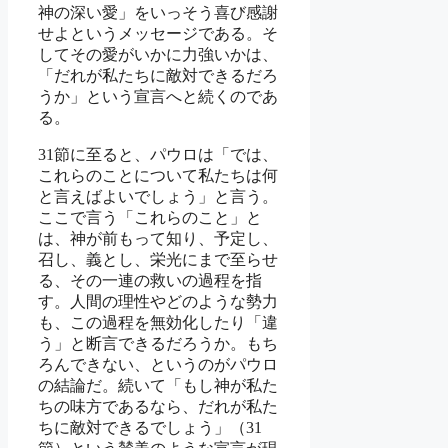
神の深い愛」をいっそう喜び感謝
せよというメッセージである。そ
してその愛がいかに力強いかは、
「だれが私たちに敵対できるだろ
うか」という宣言へと続くのであ
る。
31節に至ると、パウロは「では、
これらのことについて私たちは何
と言えばよいでしょう」と言う。
ここで言う「これらのこと」と
は、神が前もって知り、予定し、
召し、義とし、栄光にまで至らせ
る、その一連の救いの過程を指
す。人間の理性やどのような勢力
も、この過程を無効化したり「違
う」と断言できるだろうか。もち
ろんできない、というのがパウロ
の結論だ。続いて「もし神が私た
ちの味方であるなら、だれが私た
ちに敵対できるでしょう」（31