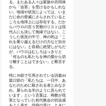
る。またある人々は家族や共同体
から「迫害」を受けるかもしれな
い。地域や状況によっては、いま
だに命の脅威にさらされていると
ころも地球上には存在する。だか
らパウロの言う苦難のリストは現
代人にも決して無縁ではない。こ
うした状況の中で、神の民は「こ
れを乗り越えるだけの力など自分
にはない」と容易に絶望しがちだ
が、パウロはむしろはっきりと
「何ものも私たちを神の愛から切
り離すことはできない」と断言す
る。
特に36節で引用されている詩篇44
篇22節の「私たちは、一日中、あ
なたのために殺される者とみなさ
れ、屠られる羊のように見られて
います」という言葉は、殉教が現
実となっていた初代教会の切迫感
をよく表す。信仰の道は、ときに