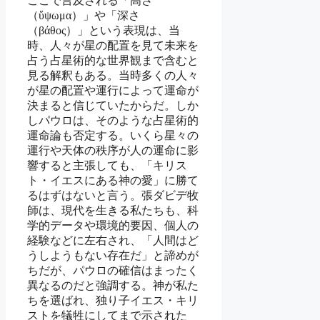
ここで言及される「高さ
（ὕψωμα）」や「深さ
（βάθος）」という表現は、当
時、人々が星の配置を見て未来を
占う占星術的な世界観まで含むと
見る解釈もある。当時多くの人々
が星の配置や運行によって運命が
決まると信じていたからだ。しか
しパウロは、そのような占星術的
運命論も否定する。いくら星々の
運行や天体の秩序が人の運命に影
響すると主張しても、「キリス
ト・イエスにある神の愛」に勝て
るはずはないと言う。張ダビデ牧
師は、現代を生きる私たちも、科
学的データや環境的要因、個人の
経験などに左右され、「人間はど
うしようもない存在だ」と諦めが
ちだが、パウロの確信はまったく
異なるのだと強調する。神が私た
ちを選ばれ、独り子イエス・キリ
ストを犠牲にしてまで示された