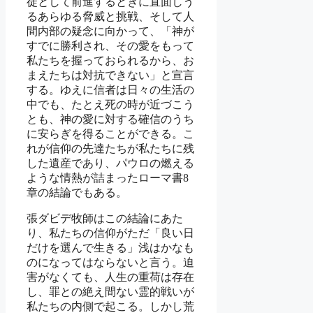
徒として前進するときに直面しう
るあらゆる脅威と挑戦、そして人
間内部の疑念に向かって、「神が
すでに勝利され、その愛をもって
私たちを握っておられるから、お
まえたちは対抗できない」と宣言
する。ゆえに信者は日々の生活の
中でも、たとえ死の時が近づこう
とも、神の愛に対する確信のうち
に安らぎを得ることができる。こ
れが信仰の先達たちが私たちに残
した遺産であり、パウロの燃える
ような情熱が詰まったローマ書8
章の結論でもある。
張ダビデ牧師はこの結論にあた
り、私たちの信仰がただ「良い日
だけを選んで生きる」浅はかなも
のになってはならないと言う。迫
害がなくても、人生の重荷は存在
し、罪との絶え間ない霊的戦いが
私たちの内側で起こる。しかし荒