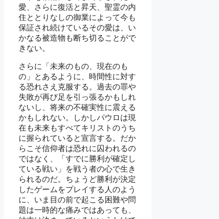
愛、さらに復活と昇天、聖霊の内
住ととりなしの御業によって今も
保証され続けているその愛は、い
かなる被造物も断ち切ることがで
きない。
さらに「未来のもの、現在のも
の」とあるように、時間性に対す
る恐れさえ克服する。過去の罪や
失敗が再び足を引っ張るかもしれ
ないし、将来の不確実性に震える
かもしれない。しかしパウロは現
在も未来もすべてキリストのうち
に握られていると宣言する。だか
らこそ信仰者は恐れに囚われるの
ではなく、「すでに勝利が確定し
ている戦い」を戦う者の心で生き
られるのだ。ちょうど勝利が決定
したゲームをプレイする人のよう
に、いま目の前で起こる困難や問
題は一時的な痛みではあっても、