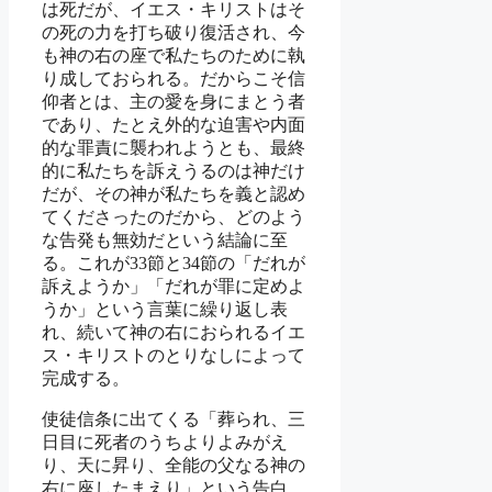
は死だが、イエス・キリストはそ
の死の力を打ち破り復活され、今
も神の右の座で私たちのために執
り成しておられる。だからこそ信
仰者とは、主の愛を身にまとう者
であり、たとえ外的な迫害や内面
的な罪責に襲われようとも、最終
的に私たちを訴えうるのは神だけ
だが、その神が私たちを義と認め
てくださったのだから、どのよう
な告発も無効だという結論に至
る。これが33節と34節の「だれが
訴えようか」「だれが罪に定めよ
うか」という言葉に繰り返し表
れ、続いて神の右におられるイエ
ス・キリストのとりなしによって
完成する。
使徒信条に出てくる「葬られ、三
日目に死者のうちよりよみがえ
り、天に昇り、全能の父なる神の
右に座したまえり」という告白