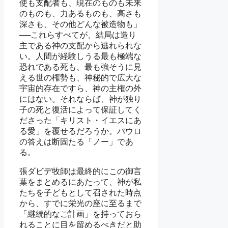
使も支配者も、現在のものも未来
のものも、力あるものも、高さも
深さも、その他どんな被造物も」
──これらすべてが、結局は造り
主である神の支配から逃れられな
い。人間が経験しうる最も極端な
恐れである死も、最も強そうに見
える世の権勢も、神秘的で広大な
宇宙的存在ですら、神の主権の外
にはない。それならば、神が独り
子の死と復活によって保証してく
ださった「キリスト・イエスにあ
る愛」を覆せるだろうか。パウロ
の答えは断固たる「ノー」であ
る。
張ダビデ牧師は最終的にこの御言
葉をまとめるにあたって、神が私
たちを子どもとして召された時点
から、すでに栄光の座に至るまで
「継続的なご計画」を持っておら
れることに目を留めるべきだと助