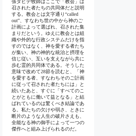
張ダビデ牧師はここで「教会」は
召された者たちの共同体だと説明
する。教会とは文字通り“called
out”、すなわち世の中から神のご
計画によって選ばれ、召された集
まりだという。ゆえに教会とは組
織や外的な行政システムだけを指
すのではなく、神を愛する者たち
が集い、神の神的な統治と摂理を
信じ従い、互いを支えながら共に
歩む霊的共同体である。そうした
意味で改めて28節を読むと、「神
を愛する者、すなわちそのご計画
に従って召された者たちには」と
続いたあと、すぐに「すべてのこ
とがともに働いて益となる」と結
ばれているのは驚くべき結論であ
る。私たちの欠けや弱さ、ときに
断片のような人生の破片さえも、
全能なる神の御手によって一つの
傑作へと組み上げられるのだ。