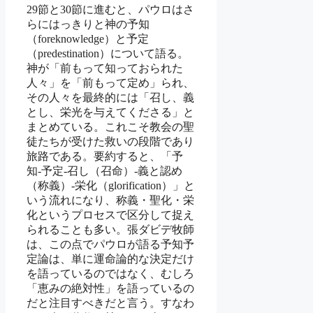
29節と30節に進むと、パウロはさ
らにはっきりと神の予知
（foreknowledge）と予定
（predestination）について語る。
神が「前もって知っておられた
人々」を「前もって定め」られ、
その人々を最終的には「召し、義
とし、栄光を与えてくださる」と
まとめている。これこそ教会の聖
徒たちが受けた救いの段階であり
旅路である。要約すると、「予
知-予定-召し（召命）-義と認め
（称義）-栄化（glorification）」と
いう流れになり、称義・聖化・栄
化というプロセスで区分して捉え
られることも多い。張ダビデ牧師
は、この点でパウロが語る予知予
定論は、単に運命論的な決定だけ
を語っているのではなく、むしろ
「恵みの絶対性」を語っているの
だと注目すべきだと言う。すなわ