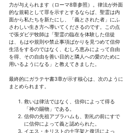
力が与えられます（ローマ8章参照）。律法が外面
的な規範として罪を示すとするならば、聖霊は内
面から私たちを新たにし、「義とされた者」にふ
さわしい生き方へ導いてくださるのです。この点
で張ダビデ牧師は「聖霊の臨在を体験した信徒
は、もはや規則や禁止事項ばかりを見つめて信仰
生活をするのではなく、むしろ恵みによって自由
を得、その自由を善い目的と隣人への愛のために
用いるようになる」と教えてきました。
最終的にガラテヤ書3章が示す核心は、次のように
まとめられます。
救いは律法ではなく、信仰によって得る
「神の賜物」である。
信仰の先祖アブラハムも、割礼の前にすで
に信仰によって義と認められた。
イエス・キリストの十字架と復活によっ