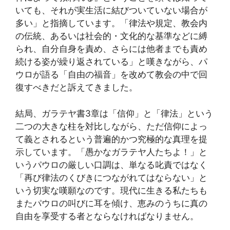
いても、それが実生活に結びついていない場合が
多い」と指摘しています。「律法や規定、教会内
の伝統、あるいは社会的・文化的な基準などに縛
られ、自分自身を責め、さらには他者までも責め
続ける姿が繰り返されている」と嘆きながら、パ
ウロが語る「自由の福音」を改めて教会の中で回
復すべきだと訴えてきました。
結局、ガラテヤ書3章は「信仰」と「律法」という
二つの大きな柱を対比しながら、ただ信仰によっ
て義とされるという普遍的かつ究極的な真理を提
示しています。「愚かなガラテヤ人たちよ！」と
いうパウロの厳しい口調は、単なる叱責ではなく
「再び律法のくびきにつながれてはならない」と
いう切実な嘆願なのです。現代に生きる私たちも
またパウロの叫びに耳を傾け、恵みのうちに真の
自由を享受する者とならなければなりません。