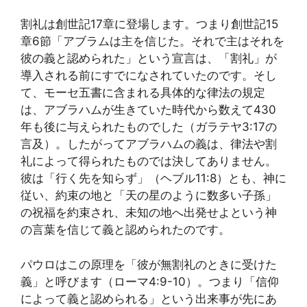
割礼は創世記17章に登場します。つまり創世記15
章6節「アブラムは主を信じた。それで主はそれを
彼の義と認められた」という宣言は、「割礼」が
導入される前にすでになされていたのです。そし
て、モーセ五書に含まれる具体的な律法の規定
は、アブラハムが生きていた時代から数えて430
年も後に与えられたものでした（ガラテヤ3:17の
言及）。したがってアブラハムの義は、律法や割
礼によって得られたものでは決してありません。
彼は「行く先を知らず」（ヘブル11:8）とも、神に
従い、約束の地と「天の星のように数多い子孫」
の祝福を約束され、未知の地へ出発せよという神
の言葉を信じて義と認められたのです。
パウロはこの原理を「彼が無割礼のときに受けた
義」と呼びます（ローマ4:9-10）。つまり「信仰
によって義と認められる」という出来事が先にあ