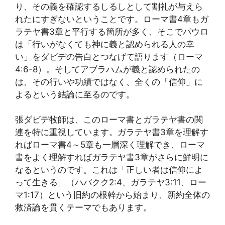
り、その義を確認するしるしとして割礼が与えら
れたにすぎないということです。ローマ書4章もガ
ラテヤ書3章と平行する箇所が多く、そこでパウロ
は「行いがなくても神に義と認められる人の幸
い」をダビデの告白とつなげて語ります（ローマ
4:6-8）。そしてアブラハムが義と認められたの
は、その行いや功績ではなく、全くの「信仰」に
よるという結論に至るのです。
張ダビデ牧師は、このローマ書とガラテヤ書の関
連を特に重視しています。ガラテヤ書3章を理解す
ればローマ書4～5章も一層深く理解でき、ローマ
書をよく理解すればガラテヤ書3章がさらに鮮明に
なるというのです。これは「正しい者は信仰によ
って生きる」（ハバクク2:4、ガラテヤ3:11、ロー
マ1:17）という旧約の根幹から始まり、新約全体の
救済論を貫くテーマでもあります。