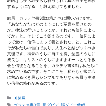
教的なしがらみからも解放されて真の自由を経験
するようになる」と教え続けてきました。
結局、ガラテヤ書3章は私たちに問いかけます。
「あなたがたはどのようにして聖霊を受けたの
か。律法の行いによってか、それとも信仰によっ
てか」と。そしてこう答えるのです。「信仰によ
って受け、信仰によって義とされた」と。これこ
そが私たちの告白であり、人生へと結びつくべき
真理です。福音のうちに自由を得、聖霊のうちに
成長し、キリストのうちにますます一つとなる教
会と信徒となることを、ガラテヤ書3章は私たちに
求めているのです。そこにこそ、私たちが常に心
に留めるべき最もシンプルでありながら最も奥深
い信仰の核心があるのです。
Categories
미분류
Tags
ガラテヤ書3章
,
張ダビデ
,
張ダビデ牧師