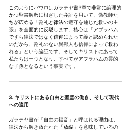
このようにパウロはガラテヤ書3章で非常に論理的
かつ聖書解釈に根ざした弁証を用いて、偽教師た
ちが広める「割礼と律法の遵守を通じた救いの主
張」を全面的に反駁します。核心は「アブラハム
ですら律法ではなく信仰によって義と認められた
のだから、割礼のない異邦人も信仰によって救わ
れる」という論証です。そしてキリストにあって
私たちは一つとなり、すべてがアブラハムの霊的
な子孫となるという事実です。
3.
キリストにある自由と聖
霊
の
働
き、そして現代
への適用
ガラテヤ書が「自由の福音」と呼ばれる理由は、
律法から解き放たれた「放縦」を意味しているの