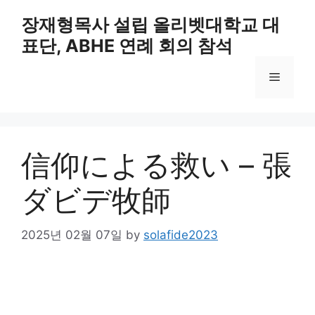
Skip
장재형목사 설립 올리벳대학교 대
to
표단, ABHE 연례 회의 참석
content
Menu
信仰による救い – 張
ダビデ牧師
2025년 02월 07일
by
solafide2023