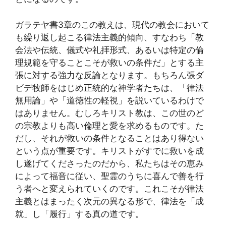
ガラテヤ書3章のこの教えは、現代の教会において
も繰り返し起こる律法主義的傾向、すなわち「教
会法や伝統、儀式や礼拝形式、あるいは特定の倫
理規範を守ることこそが救いの条件だ」とする主
張に対する強力な反論となります。もちろん張ダ
ビデ牧師をはじめ正統的な神学者たちは、「律法
無用論」や「道徳性の軽視」を説いているわけで
はありません。むしろキリスト教は、この世のど
の宗教よりも高い倫理と愛を求めるものです。た
だし、それが救いの条件となることはあり得ない
という点が重要です。キリストがすでに救いを成
し遂げてくださったのだから、私たちはその恵み
によって福音に従い、聖霊のうちに喜んで善を行
う者へと変えられていくのです。これこそが律法
主義とはまったく次元の異なる形で、律法を「成
就」し「履行」する真の道です。