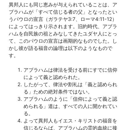
異邦人にも同じ恵みが与えられていることは、ア
ブラハムが「すべて信じる者の父」となったとい
うパウロの宣言（ガラテヤ3:7、ローマ4:11-12）
によってはっきり示されます。旧約時代、アブラ
ハムを自民族の祖とみなしてきたユダヤ人にとっ
て、このパウロの宣言は画期的なものでした。し
かし彼が語る福音の論理は以下のようなもので
す。
アブラハムは律法を受ける前にすでに信仰
によって義と認められた。
したがって、律法や割礼は「義と認められ
る」ための絶対条件ではない。
アブラハムのように「信仰によって義と認
められる」道は、すべての人に開かれてい
る。
よって異邦人もイエス・キリストの福音を
信じるならば、アブラハムの霊的血統に接