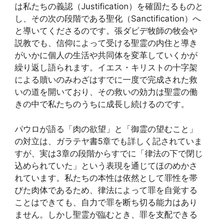
は私たちの義認（Justification）を確固たるものと
し、その次の段階である聖化（Sanctification）へ
と導いてくださるのです。張ダビデ牧師の牧会や
説教でも、信仰によって受ける聖霊の内住と導き
がいかに個人の生活や共同体を変革していくかが
繰り返し語られます。イエス・キリストの十字架
による贖いのみわざはすでに一度で完成された救
いの道を開いており、その救いの効力は聖霊の働
きの中で私たちのうちに成長し続けるのです。
パウロが語る「肉の欲望」と「御霊の望むこと」
の対立は、ガラテヤ書5章でも詳しく記されていま
すが、実は3章の段階からすでに「律法の下で閉じ
込められていた」という表現を通じてほのめかさ
れています。私たちの本性は依然として罪性を帯
びた肉体であるため、律法によって罪を自覚する
ことはできても、自力で罪を断ち切る能力はあり
ません。しかし聖霊が臨むとき、罪を支配できる