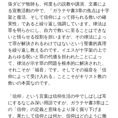
張ダビデ牧師も、何度もの説教や講演、文書によ
る宣教活動の中で、「ガラテヤ書3章の焦点は十字
架と復活、そして信仰によって得られる救いの確
実性」であると繰り返し強調しています。律法は
罪を明らかにし、自力で救いに至ることはできな
いと悟らせる役割を担いますが、その律法によっ
て罪が解決されるわけではないという聖書的真理
を繰り返し教えるのです。イエスが十字架の上で
あらゆる呪いと罪の代価を担われたことによっ
て、律法が示す罪の問題を根本的に解決された、
それこそが「福音」です。そしてその福音を「信
仰によって受け入れる」ことこそがキリスト教の
救いの本質なのです。
「信仰」という言葉は信仰生活の中でしばしば耳
にするなじみ深い用語ですが、ガラテヤ書3章はこ
の「信仰」の定義と意味をより深く掘り下げま
す。果たして信仰とは何か、信仰はどのように働