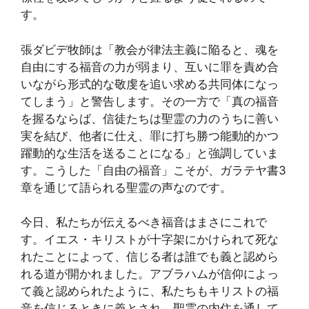
す。
張ダビデ牧師は「教会が律法主義に陥ると、魂を
自由にする福音の力が弱まり、互いに罪を責め合
いながら形式的な敬虔を追い求める共同体になっ
てしまう」と警告します。その一方で「真の福音
を握るならば、信徒たちは聖霊の力のうちに善い
実を結び、他者に仕え、罪に打ち勝つ能動的かつ
躍動的な生活を送ることになる」と強調していま
す。こうした「自由の福音」こそが、ガラテヤ書3
章を通じて語られる聖霊の声なのです。
今日、私たちが伝えるべき福音はまさにこれで
す。イエス・キリストが十字架にかけられて死な
れたことによって、信じる者は誰でも義と認めら
れる道が開かれました。アブラハムが信仰によっ
て義と認められたように、私たちもキリストの福
音を信じるときに義とされ、聖霊の内住を通して