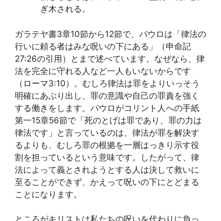
ぎ木される。
ガラテヤ書3章10節から12節で、パウロは「律法の
行いに頼る者はみな呪いの下にある」（申命記
27:26の引用）とまで述べています。なぜなら、律
法を完全に守れる人など一人もいないからです
（ローマ3:10）。むしろ律法は罪をよりいっそう
明確にあぶり出し、罪の意識や自己の罪責を強く
する働きをします。パウロがコリント人への手紙
第一15章56節で「死のとげは罪であり、罪の力は
律法です」と言っているのは、律法が罪を解決す
るよりも、むしろ罪の根拠を一層はっきり示す役
割を担っているという意味です。したがって、律
法によって義とされようとする人は決して救いに
至ることができず、かえって呪いの下にとどまる
ことになります。
ところがキリストは私たちの呪いを代わりに負っ