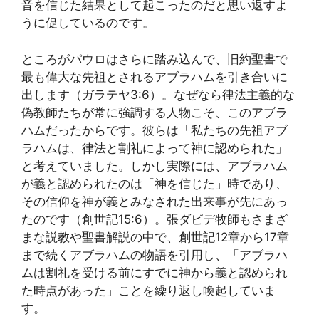
音を信じた結果として起こったのだと思い返すよ
うに促しているのです。
ところがパウロはさらに踏み込んで、旧約聖書で
最も偉大な先祖とされるアブラハムを引き合いに
出します（ガラテヤ3:6）。なぜなら律法主義的な
偽教師たちが常に強調する人物こそ、このアブラ
ハムだったからです。彼らは「私たちの先祖アブ
ラハムは、律法と割礼によって神に認められた」
と考えていました。しかし実際には、アブラハム
が義と認められたのは「神を信じた」時であり、
その信仰を神が義とみなされた出来事が先にあっ
たのです（創世記15:6）。張ダビデ牧師もさまざ
まな説教や聖書解説の中で、創世記12章から17章
まで続くアブラハムの物語を引用し、「アブラハ
ムは割礼を受ける前にすでに神から義と認められ
た時点があった」ことを繰り返し喚起していま
す。