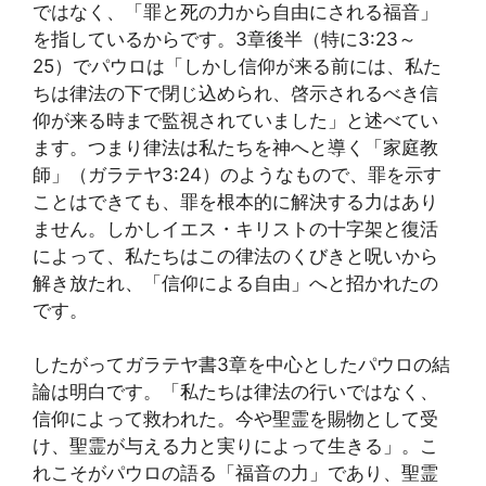
ではなく、「罪と死の力から自由にされる福音」
を指しているからです。3章後半（特に3:23～
25）でパウロは「しかし信仰が来る前には、私た
ちは律法の下で閉じ込められ、啓示されるべき信
仰が来る時まで監視されていました」と述べてい
ます。つまり律法は私たちを神へと導く「家庭教
師」（ガラテヤ3:24）のようなもので、罪を示す
ことはできても、罪を根本的に解決する力はあり
ません。しかしイエス・キリストの十字架と復活
によって、私たちはこの律法のくびきと呪いから
解き放たれ、「信仰による自由」へと招かれたの
です。
したがってガラテヤ書3章を中心としたパウロの結
論は明白です。「私たちは律法の行いではなく、
信仰によって救われた。今や聖霊を賜物として受
け、聖霊が与える力と実りによって生きる」。こ
れこそがパウロの語る「福音の力」であり、聖霊