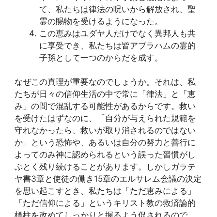
て、私たちは律法の呪いから解放され、聖
霊の賜物を受けるようになった。
この恵みはユダヤ人だけでなく異邦人も共
に享受でき、私たちは皆アブラハムの霊的
子孫として一つのからだを成す。
なぜこの真理が重要なのでしょうか。それは、私
たちが日々の信仰生活の中で常に「律法」と「恵
み」の間で混乱する可能性があるからです。救い
を受けたはずなのに、「自分が与えられた規範を
守れなかったら、救いが取り消されるのではない
か」という恐怖や、あるいは自分の努力と善行に
よってのみ神に認められるという誤った習慣がし
ぶとく残り続けることがあります。しかしガラテ
ヤ書3章と使徒の働き15章のエルサレム会議の決定
を思い起こすとき、私たちは「ただ恵みによる」
「ただ信仰による」というキリスト教の救済論的
標柱を改めてしっかりと握るよう促されるので