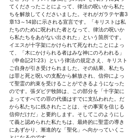
てくださったことによって、律法の呪いから私た
ちを解放してくださいました。それがガラテヤ書3
章13～14節に示される宣言です。「キリストは私
たちのために呪われた者となって、律法の呪いか
ら私たちをあがない出された」という箇所です。
イエスが十字架にかけられて死なれたことによっ
て、「木にかけられる者はみな神にのろわれる」
（申命記21:23）という律法の規定さえ、キリスト
ご自身が引き受けられました。その結果、私たち
は罪と死と呪いの支配から解放され、信仰によっ
て聖霊の約束を受けることができるようになった
のです。張ダビデ牧師は、この部分を「十字架に
よってすべての罪の代価はすでに支払われた。だ
から私たちに残されたことは、その事実を信じる
信仰だけだ」と要約します。そしてこのようにし
て義と認められた私たちは、最終的に聖霊の導き
にあずかり、漸進的な「聖化」へ向かっていくこ
とになるのです。