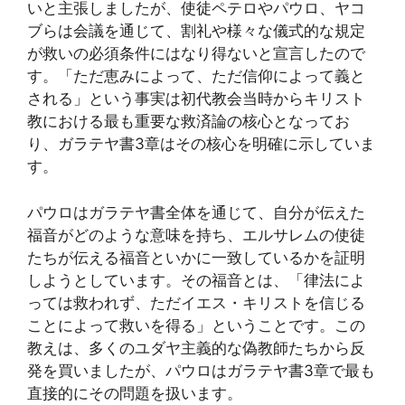
いと主張しましたが、使徒ペテロやパウロ、ヤコ
ブらは会議を通じて、割礼や様々な儀式的な規定
が救いの必須条件にはなり得ないと宣言したので
す。「ただ恵みによって、ただ信仰によって義と
される」という事実は初代教会当時からキリスト
教における最も重要な救済論の核心となってお
り、ガラテヤ書3章はその核心を明確に示していま
す。
パウロはガラテヤ書全体を通じて、自分が伝えた
福音がどのような意味を持ち、エルサレムの使徒
たちが伝える福音といかに一致しているかを証明
しようとしています。その福音とは、「律法によ
っては救われず、ただイエス・キリストを信じる
ことによって救いを得る」ということです。この
教えは、多くのユダヤ主義的な偽教師たちから反
発を買いましたが、パウロはガラテヤ書3章で最も
直接的にその問題を扱います。