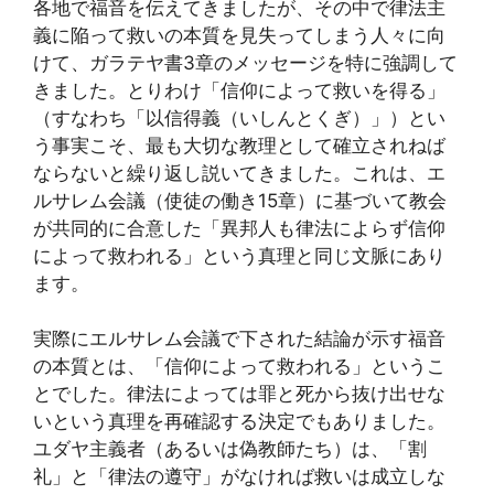
各地で福音を伝えてきましたが、その中で律法主
義に陥って救いの本質を見失ってしまう人々に向
けて、ガラテヤ書3章のメッセージを特に強調して
きました。とりわけ「信仰によって救いを得る」
（すなわち「以信得義（いしんとくぎ）」）とい
う事実こそ、最も大切な教理として確立されねば
ならないと繰り返し説いてきました。これは、エ
ルサレム会議（使徒の働き15章）に基づいて教会
が共同的に合意した「異邦人も律法によらず信仰
によって救われる」という真理と同じ文脈にあり
ます。
実際にエルサレム会議で下された結論が示す福音
の本質とは、「信仰によって救われる」というこ
とでした。律法によっては罪と死から抜け出せな
いという真理を再確認する決定でもありました。
ユダヤ主義者（あるいは偽教師たち）は、「割
礼」と「律法の遵守」がなければ救いは成立しな