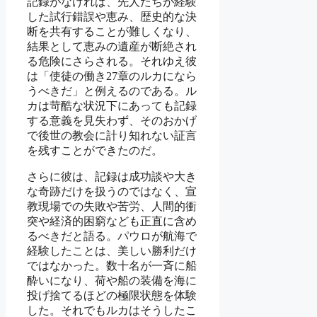
記録がなければ、先人たちが経験
した試行錯誤や恵み、歴史的な決
断を共有することが難しくなり、
結果として恵みの遺産が断絶され
る危険にさらされる。それゆえ彼
は「使徒の働き27章のルカになら
うべきだ」と例えるのである。ル
カは苛酷な状況下にあっても記録
する意義を見失わず、そのおかげ
で後世の教会に計り知れない証言
を残すことができたのだ。
さらに彼は、記録は成功談や大き
な奇跡だけを扱うのではなく、宣
教現場での失敗や苦労、人間的衝
突や経済的困窮なども正直に含め
るべきだと語る。パウロが航海で
経験したことは、美しい勝利だけ
ではなかった。数十名が一斉に船
酔いになり、荷や船の装備を海に
投げ捨てるほどの極限状態を体験
した。それでもルカはそうしたこ