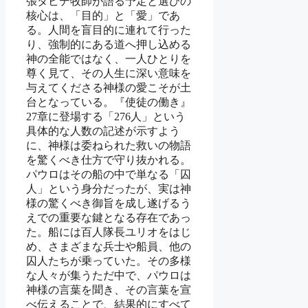
張ダビデ牧師が語る予定と選びの
核心は、「目的」と「愛」であ
る。人間を盲目的に連れて行った
り、強制的にある道へ押し込める
神の全能ではなく、一人ひとりを
尊く見て、その人生に深い意味を
与えてくださる神様の愛こそが土
台となっている。『使徒の働き』
27章に登場する「276人」という
具体的な人数の記述が示すよう
に、神様は委ねられた救いの物語
を驚くべき仕方で守り抜かれる。
パウロはその船の中で単なる「囚
人」という身分だったが、実は神
様の驚くべき御旨を成し遂げるう
えでの重要な鍵となる存在であっ
た。船には百人隊長ユリオをはじ
め、さまざまな兵士や船員、他の
囚人たちが乗っていた。その多様
な人々が集うただ中で、パウロは
神様の言葉を聞き、その言葉を宣
べ伝えることで、結果的にすべて