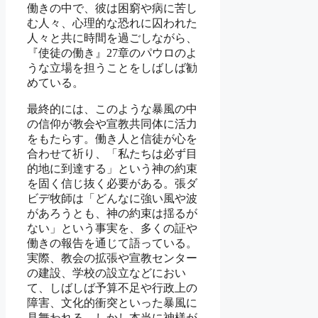
働きの中で、彼は困窮や病に苦し
む人々、心理的な恐れに囚われた
人々と共に時間を過ごしながら、
『使徒の働き』27章のパウロのよ
うな立場を担うことをしばしば勧
めている。
最終的には、このような暴風の中
の信仰が教会や宣教共同体に活力
をもたらす。働き人と信徒が心を
合わせて祈り、「私たちは必ず目
的地に到達する」という神の約束
を固く信じ抜く必要がある。張ダ
ビデ牧師は「どんなに強い風や波
があろうとも、神の約束は揺るが
ない」という事実を、多くの証や
働きの報告を通じて語っている。
実際、教会の拡張や宣教センター
の建設、学校の設立などにおい
て、しばしば予算不足や行政上の
障害、文化的衝突といった暴風に
見舞われる。しかし本当に神様が