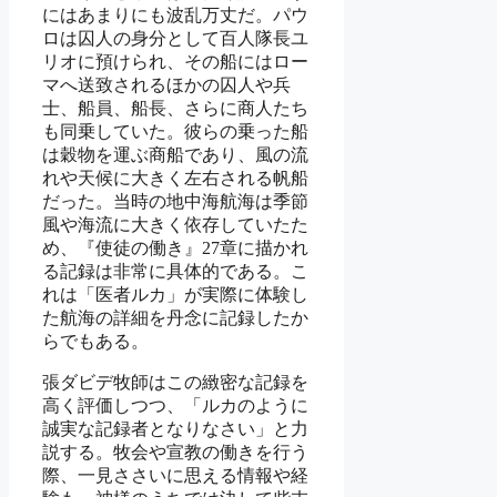
にはあまりにも波乱万丈だ。パウ
ロは囚人の身分として百人隊長ユ
リオに預けられ、その船にはロー
マへ送致されるほかの囚人や兵
士、船員、船長、さらに商人たち
も同乗していた。彼らの乗った船
は穀物を運ぶ商船であり、風の流
れや天候に大きく左右される帆船
だった。当時の地中海航海は季節
風や海流に大きく依存していたた
め、『使徒の働き』27章に描かれ
る記録は非常に具体的である。こ
れは「医者ルカ」が実際に体験し
た航海の詳細を丹念に記録したか
らでもある。
張ダビデ牧師はこの緻密な記録を
高く評価しつつ、「ルカのように
誠実な記録者となりなさい」と力
説する。牧会や宣教の働きを行う
際、一見ささいに思える情報や経