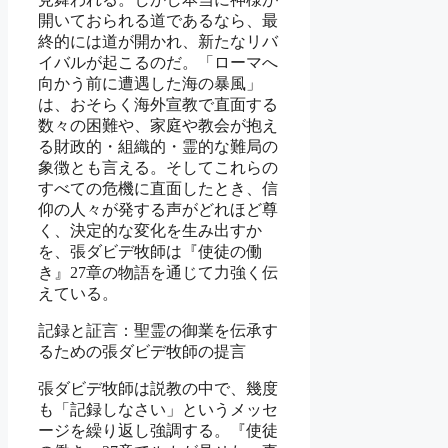
開いておられる道であるなら、最
終的には道が開かれ、新たなリバ
イバルが起こるのだ。「ローマへ
向かう前に遭遇した海の暴風」
は、おそらく海外宣教で直面する
数々の困難や、家庭や教会が抱え
る財政的・組織的・霊的な難局の
象徴とも言える。そしてこれらの
すべての危機に直面したとき、信
仰の人々が発する声がどれほど尊
く、決定的な変化を生み出すか
を、張ダビデ牧師は『使徒の働
き』27章の物語を通じて力強く伝
えている。
記録と証言：聖霊の御業を伝承す
るための張ダビデ牧師の提言
張ダビデ牧師は説教の中で、幾度
も「記録しなさい」というメッセ
ージを繰り返し強調する。『使徒