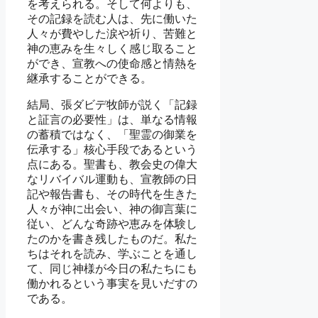
を考えられる。そして何よりも、
その記録を読む人は、先に働いた
人々が費やした涙や祈り、苦難と
神の恵みを生々しく感じ取ること
ができ、宣教への使命感と情熱を
継承することができる。
結局、張ダビデ牧師が説く「記録
と証言の必要性」は、単なる情報
の蓄積ではなく、「聖霊の御業を
伝承する」核心手段であるという
点にある。聖書も、教会史の偉大
なリバイバル運動も、宣教師の日
記や報告書も、その時代を生きた
人々が神に出会い、神の御言葉に
従い、どんな奇跡や恵みを体験し
たのかを書き残したものだ。私た
ちはそれを読み、学ぶことを通し
て、同じ神様が今日の私たちにも
働かれるという事実を見いだすの
である。