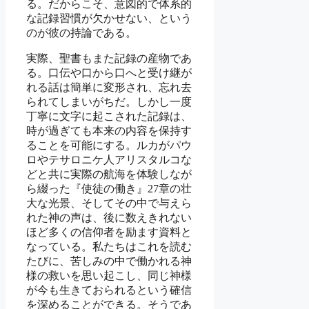
る。だからこそ、意図的で体系的
な記録習慣が欠かせない、という
のが彼の持論である。
実際、聖書もまた記録の産物であ
る。口伝や口から口へと受け継が
れる話は簡単に変形され、忘れ去
られてしまいがちだ。しかし一度
丁寧に文字に起こされた記録は、
時が過ぎても本来の内容を保持す
ることを可能にする。ルカがパウ
ロやテサロニケ人アリスタルコな
どと共に実際の航海を体験しなが
ら綴った『使徒の働き』27章の壮
大な光景、そしてその中で与えら
れた神の声は、後に数えきれない
ほど多くの信仰者を励ます資料と
なっている。私たちはこれを読む
たびに、苦しみの中で働かれる神
様の救いを思い起こし、同じ神様
が今も生きておられるという確信
を深めることができる。そうであ