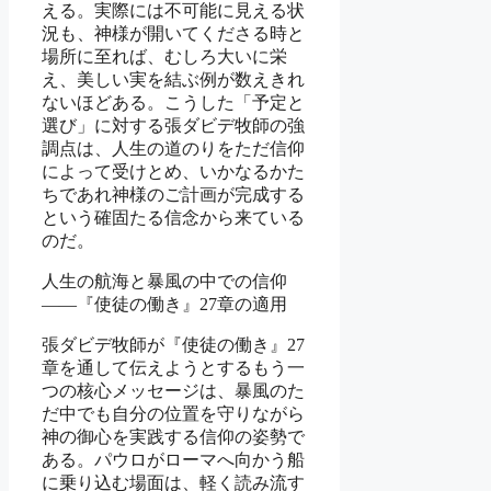
える。実際には不可能に見える状
況も、神様が開いてくださる時と
場所に至れば、むしろ大いに栄
え、美しい実を結ぶ例が数えきれ
ないほどある。こうした「予定と
選び」に対する張ダビデ牧師の強
調点は、人生の道のりをただ信仰
によって受けとめ、いかなるかた
ちであれ神様のご計画が完成する
という確固たる信念から来ている
のだ。
人生の航海と暴風の中での信仰
――『使徒の働き』27章の適用
張ダビデ牧師が『使徒の働き』27
章を通して伝えようとするもう一
つの核心メッセージは、暴風のた
だ中でも自分の位置を守りながら
神の御心を実践する信仰の姿勢で
ある。パウロがローマへ向かう船
に乗り込む場面は、軽く読み流す