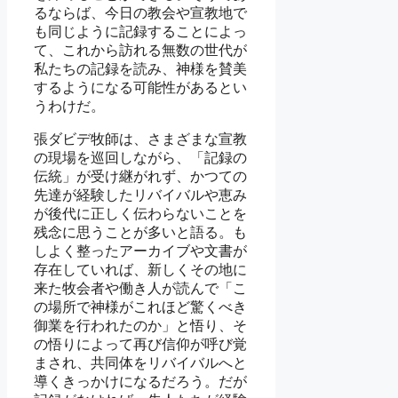
るならば、今日の教会や宣教地で
も同じように記録することによっ
て、これから訪れる無数の世代が
私たちの記録を読み、神様を賛美
するようになる可能性があるとい
うわけだ。
張ダビデ牧師は、さまざまな宣教
の現場を巡回しながら、「記録の
伝統」が受け継がれず、かつての
先達が経験したリバイバルや恵み
が後代に正しく伝わらないことを
残念に思うことが多いと語る。も
しよく整ったアーカイブや文書が
存在していれば、新しくその地に
来た牧会者や働き人が読んで「こ
の場所で神様がこれほど驚くべき
御業を行われたのか」と悟り、そ
の悟りによって再び信仰が呼び覚
まされ、共同体をリバイバルへと
導くきっかけになるだろう。だが