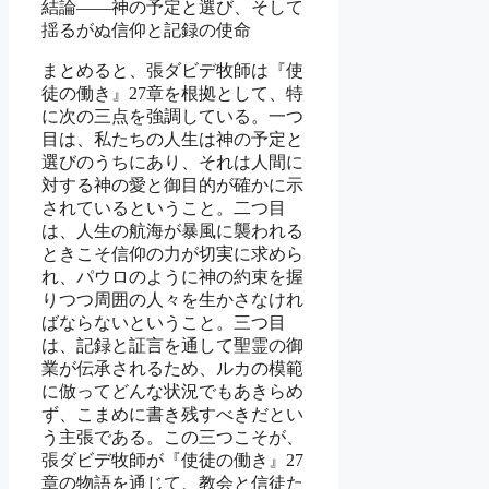
結論――神の予定と選び、そして
揺るがぬ信仰と記録の使命
まとめると、張ダビデ牧師は『使
徒の働き』27章を根拠として、特
に次の三点を強調している。一つ
目は、私たちの人生は神の予定と
選びのうちにあり、それは人間に
対する神の愛と御目的が確かに示
されているということ。二つ目
は、人生の航海が暴風に襲われる
ときこそ信仰の力が切実に求めら
れ、パウロのように神の約束を握
りつつ周囲の人々を生かさなけれ
ばならないということ。三つ目
は、記録と証言を通して聖霊の御
業が伝承されるため、ルカの模範
に倣ってどんな状況でもあきらめ
ず、こまめに書き残すべきだとい
う主張である。この三つこそが、
張ダビデ牧師が『使徒の働き』27
章の物語を通じて、教会と信徒た