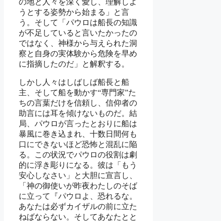
の地と人々を深く愛し、理解しよ
うとする姿勢から始まる」と言
う。そして「パウロは船長の知識
が不足していると言いたかったの
ではなく、神様から与えられた洞
察と自身の実体験から危険を早め
に指摘したのだ」と解釈する。
しかし人々はしばしば船長と船
主、そして船を動かす“専門家”た
ちの言葉だけを信頼し、信仰者の
助言には耳を傾けないものだ。結
局、パウロが言ったとおりに船は
暴風に巻き込まれ、十数日間何も
口にできないほど恐怖と混乱に陥
る。この状況でパウロの役割は劇
的に浮き彫りになる。彼は「もう
安心しなさい」と大胆に宣言し、
「神の御使いが昨夜わたしのそば
に立って『パウロよ、恐れるな。
あなたは必ずカイザルの前に立た
ねばならない。そしてあなたとと