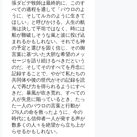
張ダビデ牧師は最終的に、このす
べての過程を通して「パウロのよ
うに、そしてルカのように生きて
ほしい」と呼びかける。人生の航
海は決して平坦ではなく、時には
船が難破しそうな嵐と波に投げ込
まれるかもしれない。それでも神
の予定と選びを固く信じ、その御
言葉に基づいた大胆な希望のメッ
セージを語り続けるべきだという
のだ。そしてそのすべてを丹念に
記録することで、やがて私たちの
共同体や後の世代がその記録を読
んで再び力を得られるようにすべ
きだ。暴風が吹き荒れ、すべての
人が失意に陥っているとき、たっ
た一人のパウロの言葉と行動が
276人の命を救ったように、今の
時代にも信仰者一人が発する声が
数多くの人々を絶望から立ち上が
らせるかもしれない。