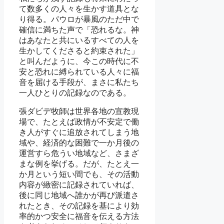
て数多くの人々を生かす道具とな
り得る。パウロが暴風のただ中で
確信に満ちた声で「恐れるな。神
はあなたと共にいるすべての人を
生かしてくださると約束された」
と叫んだように、今この時代に不
安と恐れに縛られている人々に福
音を届ける手段が、まさに私たち
一人ひとりの記録なのである。
張ダビデ牧師は世界各地の宣教現
場で、たとえば政情が不安定で働
き人がすぐに追放されてしまう地
域や、経済的な困難で一か月後の
運営すら危うい地域など、さまざ
まな例を挙げる。だが、たとえ一
か月という短い間でも、その活動
内容が緻密に記録されていれば、
後に同じ地域へ誰かが再び派遣さ
れたとき、その記録を基により効
率的かつ安全に福音を伝える方法