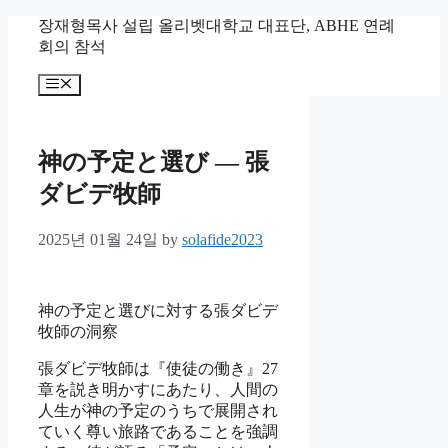
Skip
장재형목사 설립 올리벳대학교 대표단, ABHE 연례
to
회의 참석
content
Menu
神の予定と選び ― 張
ダビデ牧師
2025년 01월 24일
by
solafide2023
神の予定と選びに対する張ダビデ
牧師の洞察
張ダビデ牧師は『使徒の働き』27
章を説き明かすにあたり、人間の
人生が神の予定のうちで展開され
ていく尊い旅路であることを強調