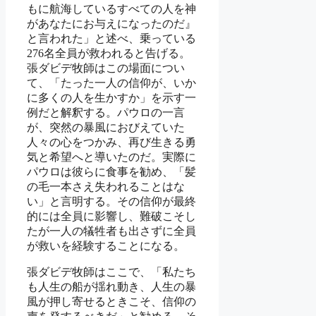
もに航海しているすべての人を神
があなたにお与えになったのだ』
と言われた」と述べ、乗っている
276名全員が救われると告げる。
張ダビデ牧師はこの場面につい
て、「たった一人の信仰が、いか
に多くの人を生かすか」を示す一
例だと解釈する。パウロの一言
が、突然の暴風におびえていた
人々の心をつかみ、再び生きる勇
気と希望へと導いたのだ。実際に
パウロは彼らに食事を勧め、「髪
の毛一本さえ失われることはな
い」と言明する。その信仰が最終
的には全員に影響し、難破こそし
たが一人の犠牲者も出さずに全員
が救いを経験することになる。
張ダビデ牧師はここで、「私たち
も人生の船が揺れ動き、人生の暴
風が押し寄せるときこそ、信仰の