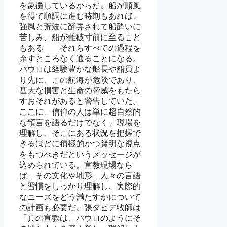
を象徴しているからだ。船が順風
を得て順調に進む時期もあれば、
強風と荒波に翻弄されて船酔いに
苦しみ、船が難破寸前に至ること
もある――それらすべての過程を
余すところなく通ることになる。
パウロは経験豊かな船長や船員よ
り先に、この航海が危険であり、
甚大な損害と生命の脅威をもたら
すおそれがあると警告していた。
ここに、信仰の人は単に超自然的
な預言を語るだけでなく、現場を
理解し、そこにある状況を把握で
きるほどに積極的かつ賢明な視点
をもつべきだというメッセージが
込められている。宣教現場なら
ば、その文化や地形、人々の言語
と習慣をしっかり理解し、実際的
なニーズをどう満たすかについて
の計画も必要だ。張ダビデ牧師は
「真の宣教は、パウロのようにそ