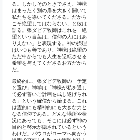
る。しかしそのときでさえ、神様
はまったく別の扉を大きく開いて
私たちを導いてくださる。だから
こそ絶望してはならない、と彼は
語る。張ダビデ牧師はこれを「絶
望という言葉は、信仰の人にはあ
りえない」と表現する。神の摂理
はいつも善であり、神様は絶望の
ただ中からでも人生を逆転させる
希望を与えてくださるお方だから
だ。
最終的に、張ダビデ牧師の「予定
と選び」神学は「神様が私を通し
て必ず善いご計画を成し遂げられ
る」という確信から始まる。これ
は霊的にも精神的にも大きな力と
なる信仰である。どんな場所や状
況にあっても、そこには必ず神の
目的と啓示が隠されているという
わけだ。パウロがローマへ向かう