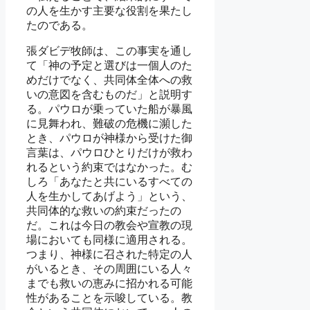
の人を生かす主要な役割を果たし
たのである。
張ダビデ牧師は、この事実を通し
て「神の予定と選びは一個人のた
めだけでなく、共同体全体への救
いの意図を含むものだ」と説明す
る。パウロが乗っていた船が暴風
に見舞われ、難破の危機に瀕した
とき、パウロが神様から受けた御
言葉は、パウロひとりだけが救わ
れるという約束ではなかった。む
しろ「あなたと共にいるすべての
人を生かしてあげよう」という、
共同体的な救いの約束だったの
だ。これは今日の教会や宣教の現
場においても同様に適用される。
つまり、神様に召された特定の人
がいるとき、その周囲にいる人々
までも救いの恵みに招かれる可能
性があることを示唆している。教