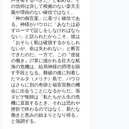
声を発するべきだ」と勧める。そ
の信仰は決して根拠のない楽天主
義や理由のない確信ではなく、
「神の御言葉」に基づく確信であ
る。神様がパウロに「あなたは必
ずローマで証しをしなければなら
ない」と語られたからこそ、彼は
「おそらく船は破損するかもしれ
ないが、命は失われない」と断言
できたのだ。一方で、この『使徒
の働き』27章に描かれる壮大な航
海の危機は、結局神様の摂理を顕
す手段となる。難破の後に到着し
たマルタ（メリテ）島で、パウロ
はさらに別の奇跡と福音宣教の機
会に出会うことになるからだ。張
ダビデ牧師は「私たちが人生の危
機に直面するとき、それは恐れや
挫折で終わるのではなく、新たな
働きと恵みの始まりとなり得る」
と強調する。