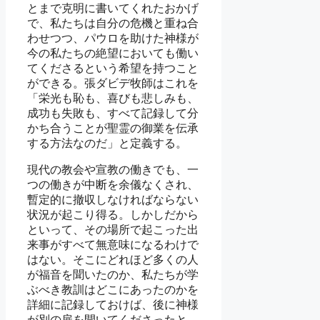
とまで克明に書いてくれたおかげ
で、私たちは自分の危機と重ね合
わせつつ、パウロを助けた神様が
今の私たちの絶望においても働い
てくださるという希望を持つこと
ができる。張ダビデ牧師はこれを
「栄光も恥も、喜びも悲しみも、
成功も失敗も、すべて記録して分
かち合うことが聖霊の御業を伝承
する方法なのだ」と定義する。
現代の教会や宣教の働きでも、一
つの働きが中断を余儀なくされ、
暫定的に撤収しなければならない
状況が起こり得る。しかしだから
といって、その場所で起こった出
来事がすべて無意味になるわけで
はない。そこにどれほど多くの人
が福音を聞いたのか、私たちが学
ぶべき教訓はどこにあったのかを
詳細に記録しておけば、後に神様
が別の扉を開いてくださったと