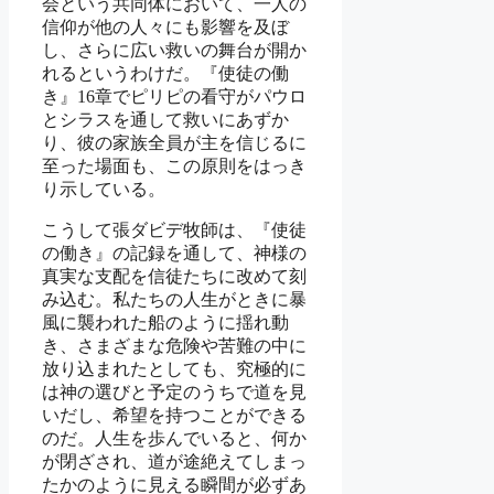
会という共同体において、一人の
信仰が他の人々にも影響を及ぼ
し、さらに広い救いの舞台が開か
れるというわけだ。『使徒の働
き』16章でピリピの看守がパウロ
とシラスを通して救いにあずか
り、彼の家族全員が主を信じるに
至った場面も、この原則をはっき
り示している。
こうして張ダビデ牧師は、『使徒
の働き』の記録を通して、神様の
真実な支配を信徒たちに改めて刻
み込む。私たちの人生がときに暴
風に襲われた船のように揺れ動
き、さまざまな危険や苦難の中に
放り込まれたとしても、究極的に
は神の選びと予定のうちで道を見
いだし、希望を持つことができる
のだ。人生を歩んでいると、何か
が閉ざされ、道が途絶えてしまっ
たかのように見える瞬間が必ずあ