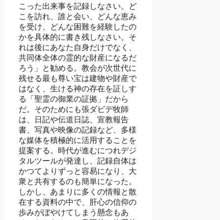
こった出来事を記録しなさい。ど
こを訪れ、誰と会い、どんな恵み
を受け、どんな困難を経験したの
かを具体的に書き残しなさい。そ
れは後にあなた自身だけでなく、
共同体全体の霊的な財産になるだ
ろう」と勧める。教会が次世代に
残せる最も尊い宝は建物や財産で
はなく、生ける神の存在を証しす
る「聖霊の御業の証拠」だから
だ。そのためにも張ダビデ牧師
は、日記や伝道日誌、宣教報告
書、写真や映像の記録など、多様
な媒体を積極的に活用することを
提案する。時代が進むにつれデジ
タルツールが発達し、記録自体は
かつてよりずっと容易になり、大
衆と共有するのも簡単になった。
しかし、あまりに多くの情報と散
在する資料の中で、肝心の信仰の
歩みがぼやけてしまう懸念もあ