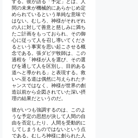
する。彼が語る「予定」とは、人
間の未来が機械的にあらかじめ定
められているという単純な意味で
はない。むしろ、神様がそれぞれ
の人に対して善意と慈しみに満ち
たご計画をもっておられ、その御
心に従って人を召し導いてくださ
るという事実を思い起こさせる概
念である。張ダビデ牧師は、この
過程を「神様が人を選び、その選
びを通して人を区別し、目的ある
道へと導かれる」と表現する。救
いへ至る道は偶然に与えられたチ
ャンスではなく、神様が世界の創
造以前から企図されていた深い摂
理の結果だというのだ。
彼がいつも強調するのは、このよ
うな予定の思想が決して人間の自
由を否定したり、人間を受動的に
してしまうものではないという点
である。むしろ神様に創られた人