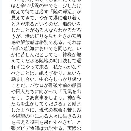
ほど辛い状況の中でも、少しだけ
耐えて待てば必ず「陸の岸辺」が
見えてきて、やがて港に辿り着く
ときが来るというのだ。船酔いを
したことがある人ならわかるだろ
うが、港の灯りを見たときの安堵
感や解放感は格別である。それは
信仰の航海においても同じだ。い
かに苦しんだとしても、神様が迎
えてくださる陸地の時は決して遅
れずにやって来る。私たちがなす
べきことは、絶えず祈り、互いを
励まし合い、中心をしっかり保つ
ことだ。パウロが難破寸前の船員
や囚人たちに向かって「元気を出
そう。さあ食事をしよう。神が私
たちを生かしてくださる」と励ま
したように、現代の教会も苦しみ
や絶望の中にある人々に生きる力
を与える役割を果たすべきだ、と
張ダビデ牧師は力説する。実際の