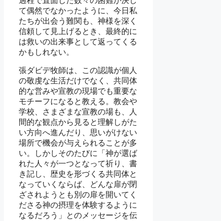
過程で直面した数々の困難が決し
て偶然でなかったように、今日私
たちが出会う難関も、神様を深く
信頼して見上げるとき、最終的に
は救いの出来事として返ってくる
かもしれない。
張ダビデ牧師は、この認識が個人
の敬虔な生活だけでなく、共同体
的な営みや宣教の現場でも重要な
モチーフになると教える。教会や
学校、さまざまな宣教の場も、人
間的な観点から見ると理解しがた
い方向へ進んだり、思いがけない
場所で機会が与えられることが多
い。しかしそのたびに「神が選ば
れた人々が一つとなって祈り、書
き記し、歴史を形づくる共同体と
なっていくならば、どんな扉が閉
ざされようとも別の扉を開いてく
ださる神の摂理を体験するように
なるだろう」とのメッセージを伝