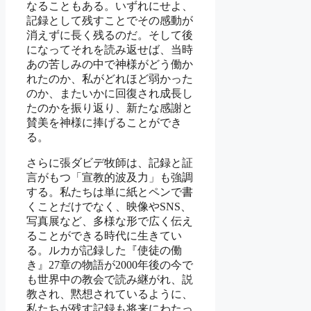
なることもある。いずれにせよ、
記録として残すことでその感動が
消えずに長く残るのだ。そして後
になってそれを読み返せば、当時
あの苦しみの中で神様がどう働か
れたのか、私がどれほど弱かった
のか、またいかに回復され成長し
たのかを振り返り、新たな感謝と
賛美を神様に捧げることができ
る。
さらに張ダビデ牧師は、記録と証
言がもつ「宣教的波及力」も強調
する。私たちは単に紙とペンで書
くことだけでなく、映像やSNS、
写真展など、多様な形で広く伝え
ることができる時代に生きてい
る。ルカが記録した『使徒の働
き』27章の物語が2000年後の今で
も世界中の教会で読み継がれ、説
教され、黙想されているように、
私たちが残す記録も将来にわたっ