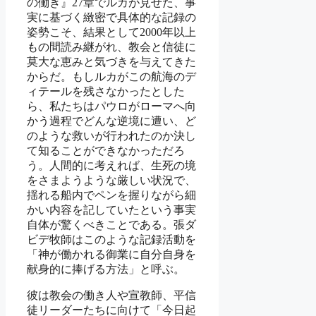
の働き』27章でルカが見せた、事
実に基づく緻密で具体的な記録の
姿勢こそ、結果として2000年以上
もの間読み継がれ、教会と信徒に
莫大な恵みと気づきを与えてきた
からだ。もしルカがこの航海のデ
ィテールを残さなかったとした
ら、私たちはパウロがローマへ向
かう過程でどんな逆境に遭い、ど
のような救いが行われたのか決し
て知ることができなかっただろ
う。人間的に考えれば、生死の境
をさまようような厳しい状況で、
揺れる船内でペンを握りながら細
かい内容を記していたという事実
自体が驚くべきことである。張ダ
ビデ牧師はこのような記録活動を
「神が働かれる御業に自分自身を
献身的に捧げる方法」と呼ぶ。
彼は教会の働き人や宣教師、平信
徒リーダーたちに向けて「今日起