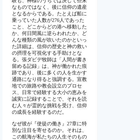
験も、神様のうちでは決して些末
なものではなく、後に信仰の遺産
となるからである。たとえば船に
乗っていた人数が276人であった
こと、どこからどの港へ移動した
か、何日間風に逆らわれたか、ど
んな種類の風が吹いたのかといっ
た詳細は、信仰の歴史と神の救い
の摂理を可視化する手助けとな
る。張ダビデ牧師は「人間が書き
留める記録」は、神が働かれた痕
跡であり、後に多くの人を生かす
通路になり得ると強調する。宣教
地での旅路や教会設立のプロセ
ス、日常で経験する大小の恵みを
誠実に記録することで、それを読
む人々が霊的な挑戦を受け、信仰
の成長を経験するのだ。
なぜ彼が『使徒の働き』27章に特
別な注目を寄せるのか。それは、
この航海が私たちの人生そのもの