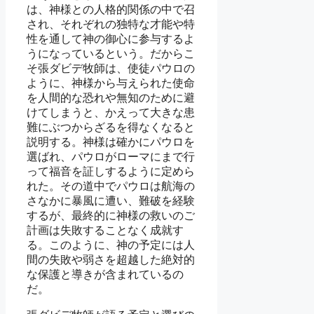
は、神様との人格的関係の中で召
され、それぞれの独特な才能や特
性を通して神の御心に参与するよ
うになっているという。だからこ
そ張ダビデ牧師は、使徒パウロの
ように、神様から与えられた使命
を人間的な恐れや無知のために避
けてしまうと、かえって大きな患
難にぶつからざるを得なくなると
説明する。神様は確かにパウロを
選ばれ、パウロがローマにまで行
って福音を証しするように定めら
れた。その道中でパウロは航海の
さなかに暴風に遭い、難破を経験
するが、最終的に神様の救いのご
計画は失敗することなく成就す
る。このように、神の予定には人
間の失敗や弱さを超越した絶対的
な保護と導きが含まれているの
だ。