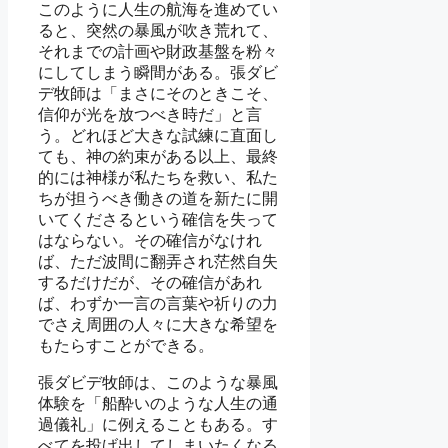
このように人生の航海を進めてい
ると、突然の暴風が吹き荒れて、
それまでの計画や財政基盤を粉々
にしてしまう瞬間がある。張ダビ
デ牧師は「まさにそのときこそ、
信仰が光を放つべき時だ」と言
う。どれほど大きな試練に直面し
ても、神の約束がある以上、最終
的には神様が私たちを救い、私た
ちが担うべき働きの道を新たに開
いてくださるという確信を失って
はならない。その確信がなけれ
ば、ただ波間に翻弄され茫然自失
するだけだが、その確信があれ
ば、わずか一言の言葉や祈りの力
でさえ周囲の人々に大きな希望を
もたらすことができる。
張ダビデ牧師は、このような暴風
体験を「船酔いのような人生の通
過儀礼」に例えることもある。す
べてを投げ出してしまいたくなる