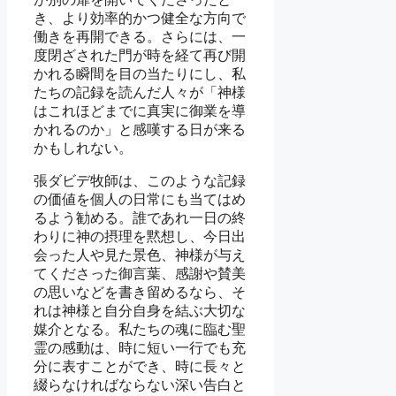
き、より効率的かつ健全な方向で
働きを再開できる。さらには、一
度閉ざされた門が時を経て再び開
かれる瞬間を目の当たりにし、私
たちの記録を読んだ人々が「神様
はこれほどまでに真実に御業を導
かれるのか」と感嘆する日が来る
かもしれない。
張ダビデ牧師は、このような記録
の価値を個人の日常にも当てはめ
るよう勧める。誰であれ一日の終
わりに神の摂理を黙想し、今日出
会った人や見た景色、神様が与え
てくださった御言葉、感謝や賛美
の思いなどを書き留めるなら、そ
れは神様と自分自身を結ぶ大切な
媒介となる。私たちの魂に臨む聖
霊の感動は、時に短い一行でも充
分に表すことができ、時に長々と
綴らなければならない深い告白と