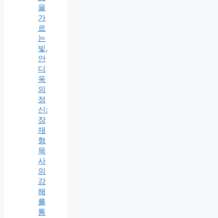
을
가
르
는
빛,
안
디
옥
의
정
신:
장
재
형
목
사
의
강
해
를
통