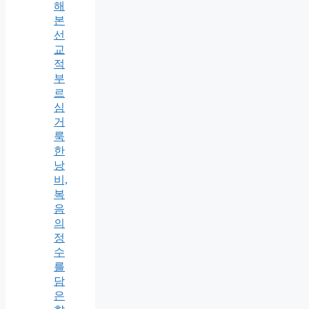
해
본
선
교
적
부
르
심
거
룩
한
낭
비,
복
음
의
정
수
를
담
은