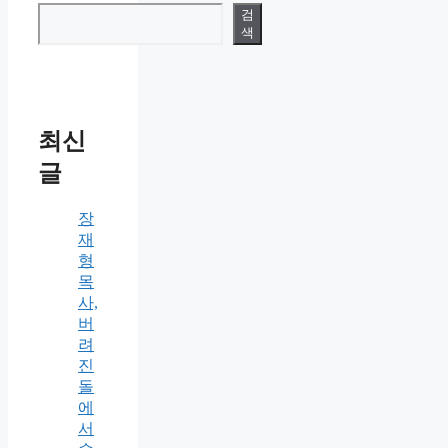
검
색
최신
글
장
재
형
목
사,
버
려
진
돌
에
서