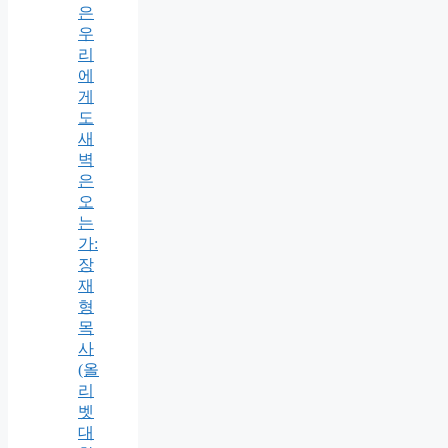
은
우
리
에
게
도
새
벽
은
오
는
가:
장
재
형
목
사
(올
리
벳
대