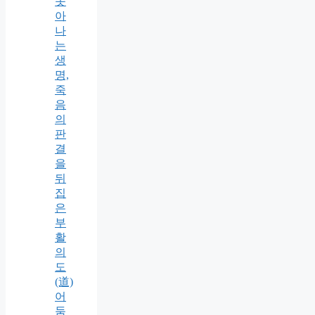
솟
아
나
는
생
명,
죽
음
의
판
결
을
뒤
집
은
부
활
의
도
(道)
어
둠