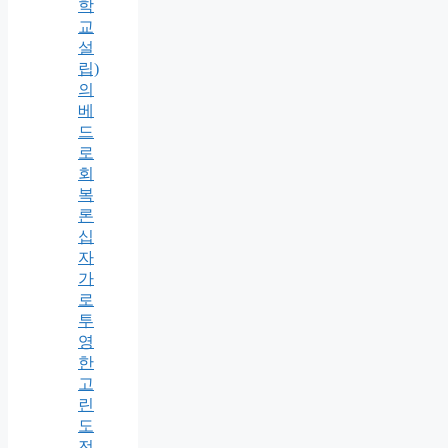
학
교
설
립)
의
베
드
로
회
복
론
십
자
가
로
투
영
한
고
린
도
전