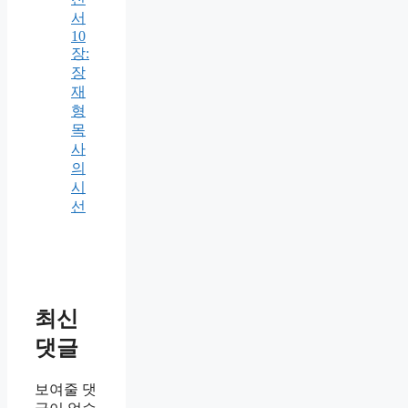
서
10
장:
장
재
형
목
사
의
시
선
최신
댓글
보여줄 댓