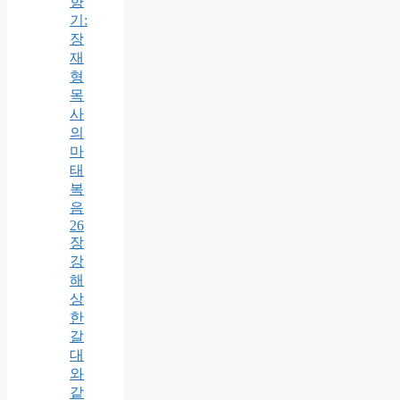
향
기:
장
재
형
목
사
의
마
태
복
음
26
장
강
해
상
한
갈
대
와
같