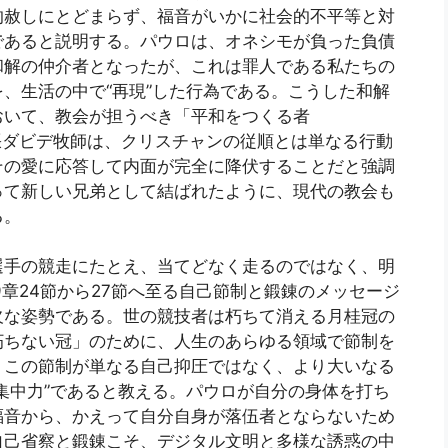
的赦しにとどまらず、福音がいかに社会的不平等と対
であると説明する。パウロは、オネシモが負った負債
和解の仲介者となったが、これは罪人である私たちの
、生活の中で“再現”した行為である。こうした和解
おいて、教会が担うべき「平和をつくる者
す。張ダビデ牧師は、クリスチャンの従順とは単なる行動
その愛に応答して内面が完全に降伏することだと強調
って新しい兄弟として結ばれたように、現代の教会も
る。
選手の競走にたとえ、当てどなく走るのではなく、明
章24節から27節へ至る自己節制と鍛錬のメッセージ
欠な姿勢である。世の競技者は朽ちて消える月桂冠の
朽ちない冠」のために、人生のあらゆる領域で節制を
、この節制が単なる自己抑圧ではなく、より大いなる
集中力”であると教える。パウロが自分の身体を打ち
福音から、かえって自分自身が落伍者とならないため
自己省察と鍛錬こそ、デジタル文明と多様な誘惑の中