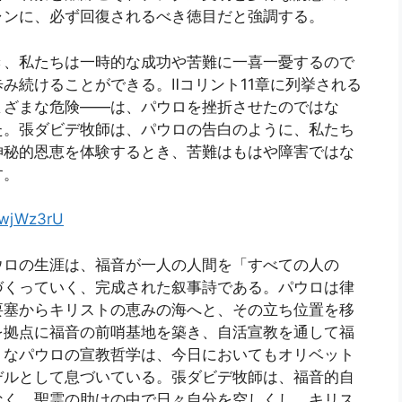
ャンに、必ず回復されるべき徳目だと強調する。
き、私たちは一時的な成功や苦難に一喜一憂するので
み続けることができる。Ⅱコリント11章に列挙される
まざまな危険――は、パウロを挫折させたのではな
た。張ダビデ牧師は、パウロの告白のように、私たち
神秘的恩恵を体験するとき、苦難はもはや障害ではな
す。
hwjWz3rU
ウロの生涯は、福音が一人の人間を「すべての人の
づくっていく、完成された叙事詩である。パウロは律
要塞からキリストの恵みの海へと、その立ち位置を移
を拠点に福音の前哨基地を築き、自活宣教を通して福
うなパウロの宣教哲学は、今日においてもオリベット
デルとして息づいている。張ダビデ牧師は、福音的自
なく、聖霊の助けの中で日々自分を空しくし、キリス