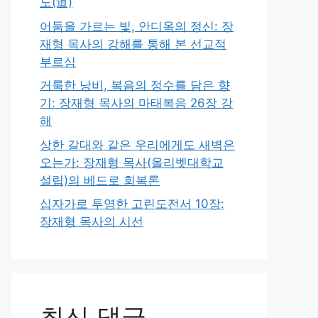
도(道)
어둠을 가르는 빛, 안디옥의 정신: 장
재형 목사의 강해를 통해 본 선교적
부르심
거룩한 낭비, 복음의 정수를 담은 향
기: 장재형 목사의 마태복음 26장 강
해
상한 갈대와 같은 우리에게도 새벽은
오는가: 장재형 목사(올리벳대학교
설립)의 베드로 회복론
십자가로 투영한 고린도전서 10장:
장재형 목사의 시선
최신 댓글