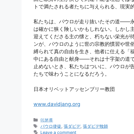
トで満たされる者たちに与えられる、現実
私たちは、パウロが走り抜いたその道――
は確かに狭く険しいかもしれない。しかし
迎えてくださる主の懐と、朽ちない栄光が
ンが、パウロのように世の宗教的慣習や世
縛られて真の自由を生き、他者に仕える「
中にある自由と献身――それは十字架の道
止めないとき、私たちはついに、パウロが
たちで味わうことになるだろう。
日本オリベットアッセンブリー教団
www.davidjang.org
Categories
미분류
Tags
パウロ使徒
,
張ダビデ
,
張ダビデ牧師
Leave a comment