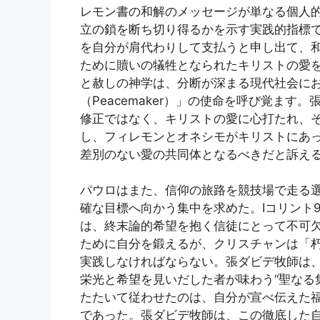
レモン書の和解のメッセージが単なる個人
立の鎖を断ち切り得るかを示す実践的指標
を自分が肩代わりして支払うと申し出て、
ために贖いの犠牲となられたキリストの愛を
と赦しの神学は、分断が深まる現代社会に
（Peacemaker）」の使命を呼び覚ま
修正ではなく、キリストの愛に心打たれ、
し、フィレモンとオネシモがキリストにあ
差別のない愛の共同体となるべきだと訴え
パウロはまた、信仰の旅路を競技場で走る
確な目標へ向かう集中を求めた。Ⅰコリント9
は、終末論的希望を抱く信徒にとって不可
ために自分を鍛えるが、クリスチャンは「
実践しなければならない。張ダビデ牧師は
栄光と希望を見いだした者が味わう“聖なる
たたいて従わせたのは、自分が宣べ伝えた
であった。張ダビデ牧師は、この徹底した