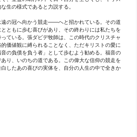
的な生の様式であると力説する。
永遠の冠へ向かう競走――へと招かれている。その道
主とともに歩む喜びがあり、その終わりには私たちを
待っている。張ダビデ牧師は、この時代のクリスチャ
俗的価値観に縛られることなく、ただキリストの愛に
福音の負債を負う者」として歩むよう勧める。福音の
であり、いのちの道である。この偉大な信仰の競走を
告白したあの喜びの実体を、自分の人生の中で全きか