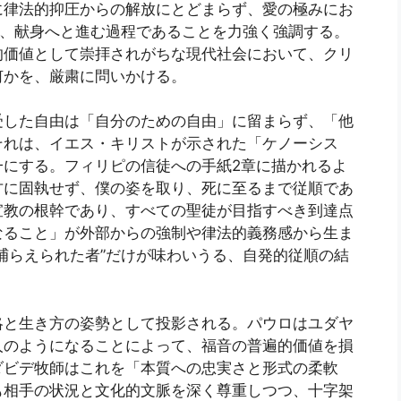
に律法的抑圧からの解放にとどまらず、愛の極みにお
り、献身へと進む過程であることを力強く強調する。
的価値として崇拝されがちな現代社会において、クリ
何かを、厳粛に問いかける。
受した自由は「自分のための自由」に留まらず、「他
それは、イエス・キリストが示された「ケノーシス
一にする。フィリピの信徒への手紙2章に描かれるよ
方に固執せず、僕の姿を取り、死に至るまで従順であ
宣教の根幹であり、すべての聖徒が目指すべき到達点
なること」が外部からの強制や律法的義務感から生ま
捕らえられた者”だけが味わいうる、自発的従順の結
略と生き方の姿勢として投影される。パウロはユダヤ
人のようになることによって、福音の普遍的価値を損
ダビデ牧師はこれを「本質への忠実さと形式の柔軟
も相手の状況と文化的文脈を深く尊重しつつ、十字架