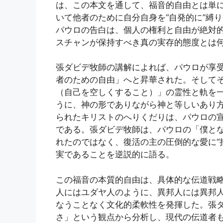
は、この本文を通して、福音的自由とは単
いて他者のために自分自身を“自発的に”縛
パウロの告白は、個人の権利と自由が絶対
スチャンが保持すべき真の実存的態度とは
張ダビデ牧師の講解によれば、パウロが享
者のための自由」へと昇華された。そして
（自己を空しくすること）」の霊性と軌を
うに、神の形でありながら神と等しいあり
られたキリストのへりくだりは、パウロの
である。張ダビデ牧師は、パウロの「僕と
れたのではなく、復活の主の圧倒的な愛に“
実であることを逆説的に語る。
この福音の本質的自由は、具体的な伝道戦
人にはユダヤ人のように、異邦人には異邦
なうことなく文化的柔軟性を発揮した。張
さ」という観点から分析し、現代の伝道者