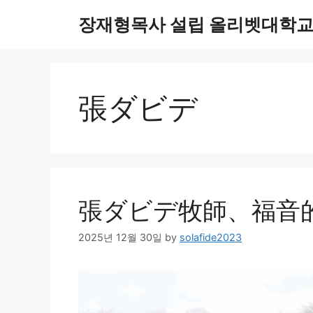
Skip
장재형목사 설립 올리벳대학교 대
to
content
張ダビデ
張ダビデ牧師、福音
2025년 12월 30일
by
solafide2023