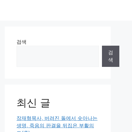
검색
검
색
최신 글
장재형목사, 버려진 돌에서 솟아나는
생명, 죽음의 판결을 뒤집은 부활의