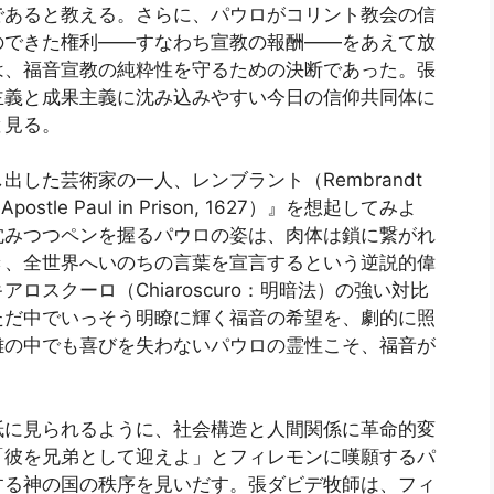
であると教える。さらに、パウロがコリント教会の信
のできた権利――すなわち宣教の報酬――をあえて放
は、福音宣教の純粋性を守るための決断であった。張
主義と成果主義に沈み込みやすい今日の信仰共同体に
と見る。
した芸術家の一人、レンブラント（Rembrandt
stle Paul in Prison, 1627）』を想起してみよ
沈みつつペンを握るパウロの姿は、肉体は鎖に繋がれ
き、全世界へいのちの言葉を宣言するという逆説的偉
スクーロ（Chiaroscuro：明暗法）の強い対比
ただ中でいっそう明瞭に輝く福音の希望を、劇的に照
難の中でも喜びを失わないパウロの霊性こそ、福音が
紙に見られるように、社会構造と人間関係に革命的変
「彼を兄弟として迎えよ」とフィレモンに嘆願するパ
する神の国の秩序を見いだす。張ダビデ牧師は、フィ