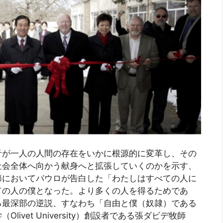
音が一人の人間の存在をいかに根源的に変革し、その
社会全体へ向かう献身へと拡張していくのかを示す、
9節においてパウロが告白した「わたしはすべての人に
ての人の僕となった。より多くの人を得るためであ
る最深部の逆説、すなわち「自由と僕（奴隷）である
vet University）創設者である張ダビデ牧師