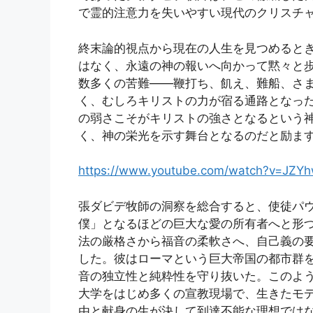
で霊的注意力を失いやすい現代のクリスチ
終末論的視点から現在の人生を見つめると
はなく、永遠の神の報いへ向かって黙々と歩
数多くの苦難――鞭打ち、飢え、難船、さ
く、むしろキリストの力が宿る通路となっ
の弱さこそがキリストの強さとなるという
く、神の栄光を示す舞台となるのだと励ま
https://www.youtube.com/watch?v=JZY
張ダビデ牧師の洞察を総合すると、使徒パ
僕」となるほどの巨大な愛の所有者へと形
法の厳格さから福音の柔軟さへ、自己義の
した。彼はローマという巨大帝国の都市群
音の独立性と純粋性を守り抜いた。このよ
大学をはじめ多くの宣教現場で、生きたモ
由と献身の生が決して到達不能な理想では