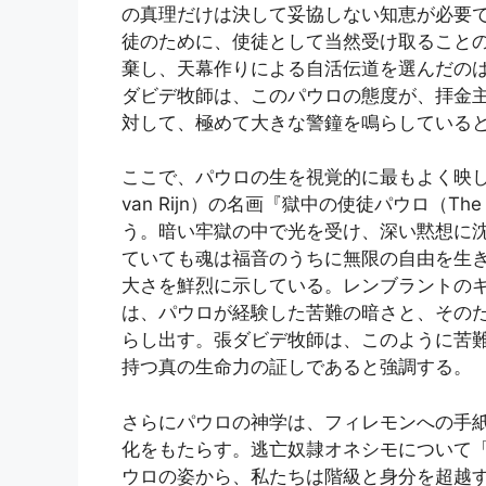
の真理だけは決して妥協しない知恵が必要
徒のために、使徒として当然受け取ること
棄し、天幕作りによる自活伝道を選んだの
ダビデ牧師は、このパウロの態度が、拝金
対して、極めて大きな警鐘を鳴らしている
ここで、パウロの生を視覚的に最もよく映し出
van Rijn）の名画『獄中の使徒パウロ（The Apo
う。暗い牢獄の中で光を受け、深い黙想に
ていても魂は福音のうちに無限の自由を生
大さを鮮烈に示している。レンブラントのキアロ
は、パウロが経験した苦難の暗さと、その
らし出す。張ダビデ牧師は、このように苦
持つ真の生命力の証しであると強調する。
さらにパウロの神学は、フィレモンへの手
化をもたらす。逃亡奴隷オネシモについて
ウロの姿から、私たちは階級と身分を超越