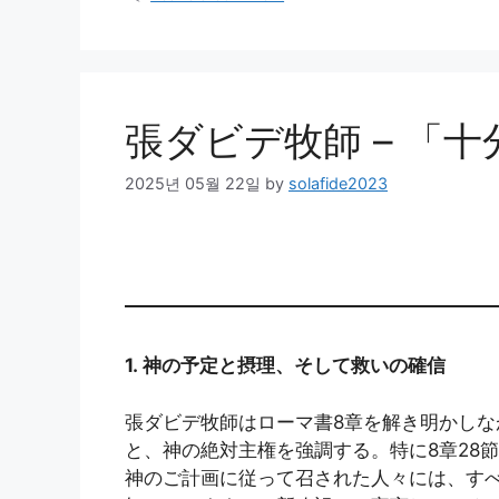
張ダビデ牧師 – 「
2025년 05월 22일
by
solafide2023
1.
神の予定と
摂
理、そして救いの確信
張ダビデ牧師はローマ書8章を解き明かし
と、神の絶対主権を強調する。特に8章28
神のご計画に従って召された人々には、す