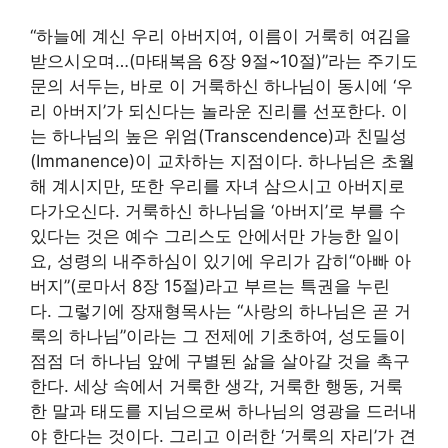
“하늘에 계신 우리 아버지여, 이름이 거룩히 여김을
받으시오며…(마태복음 6장 9절~10절)”라는 주기도
문의 서두는, 바로 이 거룩하신 하나님이 동시에 ‘우
리 아버지’가 되신다는 놀라운 진리를 선포한다. 이
는 하나님의 높은 위엄(Transcendence)과 친밀성
(Immanence)이 교차하는 지점이다. 하나님은 초월
해 계시지만, 또한 우리를 자녀 삼으시고 아버지로
다가오신다. 거룩하신 하나님을 ‘아버지’로 부를 수
있다는 것은 예수 그리스도 안에서만 가능한 일이
요, 성령의 내주하심이 있기에 우리가 감히“아빠 아
버지”(로마서 8장 15절)라고 부르는 특권을 누린
다. 그렇기에 장재형목사는 “사랑의 하나님은 곧 거
룩의 하나님”이라는 그 전제에 기초하여, 성도들이
점점 더 하나님 앞에 구별된 삶을 살아갈 것을 촉구
한다. 세상 속에서 거룩한 생각, 거룩한 행동, 거룩
한 말과 태도를 지님으로써 하나님의 영광을 드러내
야 한다는 것이다. 그리고 이러한 ‘거룩의 자리’가 견