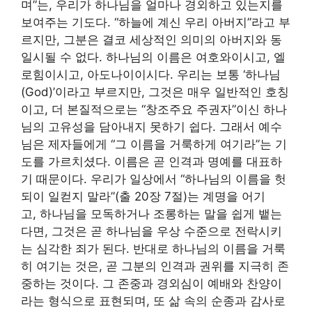
며”는, 우리가 하나님을 얼마나 경외하고 있는지를
보여주는 기도다. “하늘에 계신 우리 아버지”라고 부
르지만, 그분은 결코 세상적인 의미의 아버지와 동
일시될 수 없다. 하나님의 이름은 여호와이시고, 엘
로힘이시고, 아도나이이시다. 우리는 보통 ‘하나님
(God)’이라고 부르지만, 그것은 매우 일반적인 호칭
이고, 더 본질적으로는 “창조주요 주권자”이신 하나
님의 고유성을 담아내지 못하기 쉽다. 그래서 예수
님은 제자들에게 “그 이름을 거룩하게 여기라”는 기
도를 가르치셨다. 이름은 곧 인격과 명예를 대표하
기 때문이다. 우리가 일상에서 “하나님의 이름을 헛
되이 일컫지 말라”(출 20장 7절)는 계명을 어기
고, 하나님을 모독하거나 조롱하는 말을 쉽게 뱉는
다면, 그것은 곧 하나님을 우상 수준으로 전락시키
는 심각한 죄가 된다. 반대로 하나님의 이름을 거룩
히 여기는 것은, 곧 그분의 인격과 권위를 지극히 존
중하는 것이다. 그 존중과 경외심이 예배와 찬양이
라는 형식으로 표현되며, 또 삶 속의 순종과 감사로