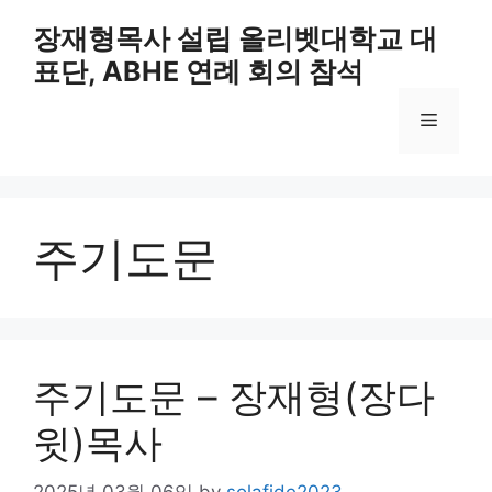
Skip
장재형목사 설립 올리벳대학교 대
to
표단, ABHE 연례 회의 참석
content
Menu
주기도문
주기도문 – 장재형(장다
윗)목사
2025년 03월 06일
by
solafide2023