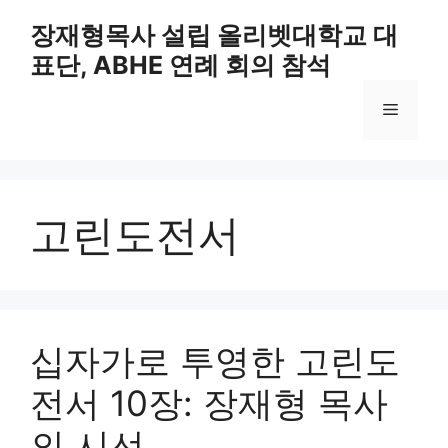
Skip
장재형목사 설립 올리벳대학교 대
to
표단, ABHE 연례 회의 참석
content
Menu
고린도전서
십자가로 투영한 고린도
전서 10장: 장재형 목사
의 시선