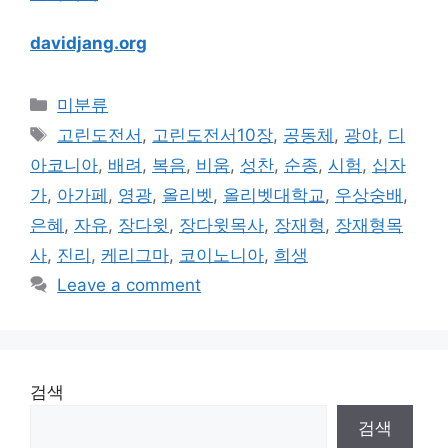
davidjang.org
Categories
미분류
Tags
고린도전서
,
고린도전서10장
,
공동체
,
광야
,
디
아코니아
,
배려
,
복음
,
비움
,
성찬
,
순종
,
시험
,
십자
가
,
아가페
,
영광
,
올리벳
,
올리벳대학교
,
우상숭배
,
은혜
,
자유
,
장다윗
,
장다윗목사
,
장재형
,
장재형목
사
,
진리
,
케리그마
,
코이노니아
,
희생
Leave a comment
검색
검색