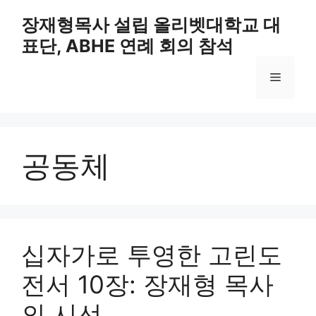
Skip
장재형목사 설립 올리벳대학교 대
to
표단, ABHE 연례 회의 참석
content
Menu
공동체
십자가로 투영한 고린도
전서 10장: 장재형 목사
의 시선