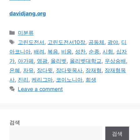
davidjang.org
Categories
미분류
Tags
고린도전서
,
고린도전서10장
,
공동체
,
광야
,
디
아코니아
,
배려
,
복음
,
비움
,
성찬
,
순종
,
시험
,
십자
가
,
아가페
,
영광
,
올리벳
,
올리벳대학교
,
우상숭배
,
은혜
,
자유
,
장다윗
,
장다윗목사
,
장재형
,
장재형목
사
,
진리
,
케리그마
,
코이노니아
,
희생
Leave a comment
검색
검색